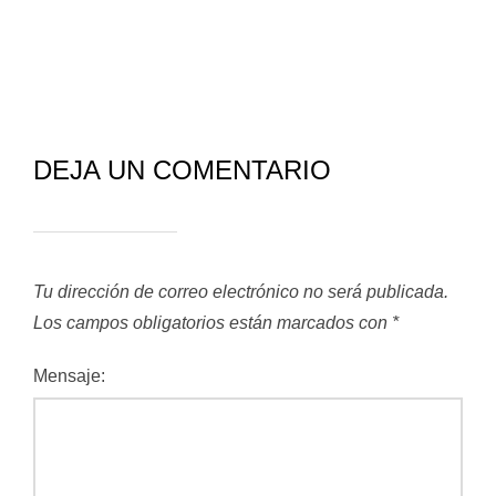
DEJA UN COMENTARIO
Tu dirección de correo electrónico no será publicada.
Los campos obligatorios están marcados con
*
Mensaje: