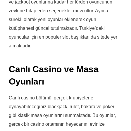
ve jackpot oyunlarına kadar her türden oyuncunun
zevkine hitap eden seçenekler mevcuttur. Ayrıca,
sürekli olarak yeni oyunlar eklenerek oyun
kütüphanesi güncel tutulmaktadır. Türkiye’deki
oyuncular için en popüler slot başlıkları da sitede yer
almaktadır.
Canlı Casino ve Masa
Oyunları
Canlı casino bölümü, gerçek krupiyelerle
oynayabileceğiniz blackjack, rulet, bakara ve poker
gibi klasik masa oyunlarını sunmaktadır. Bu oyunlar,
gerçek bir casino ortamının heyecanını evinize