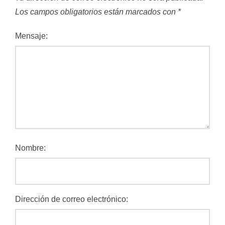
Los campos obligatorios están marcados con
*
Mensaje:
Nombre:
Dirección de correo electrónico: