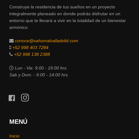
Construye la residencia de tus sueños en un proyecto
integralmente planeado en donde podrás disfrutar en un
entorno que te llevará a vivir en la totalidad de un bienestar
armónico.
conoce@sahumalvalladolid.com
+52 998 403 7284
+52 998 138 2388
Lun - Vie: 9:00 - 19:00 hrs.
Sab y Dom: - 9:00 - 14:00 hrs.
facebook
instagram
MENÚ
Inicio