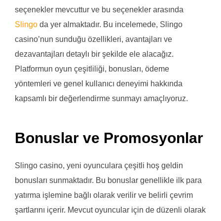
seçenekler mevcuttur ve bu seçenekler arasında
Slingo
da yer almaktadır. Bu incelemede, Slingo
casino’nun sunduğu özellikleri, avantajları ve
dezavantajları detaylı bir şekilde ele alacağız.
Platformun oyun çeşitliliği, bonusları, ödeme
yöntemleri ve genel kullanıcı deneyimi hakkında
kapsamlı bir değerlendirme sunmayı amaçlıyoruz.
Bonuslar ve Promosyonlar
Slingo casino, yeni oyunculara çeşitli hoş geldin
bonusları sunmaktadır. Bu bonuslar genellikle ilk para
yatırma işlemine bağlı olarak verilir ve belirli çevrim
şartlarını içerir. Mevcut oyuncular için de düzenli olarak