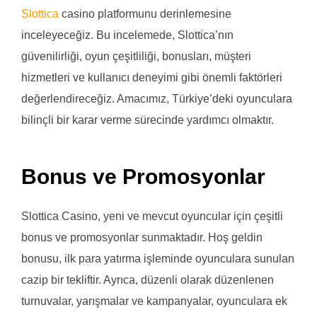
Slottica
casino platformunu derinlemesine
inceleyeceğiz. Bu incelemede, Slottica’nın
güvenilirliği, oyun çeşitliliği, bonusları, müşteri
hizmetleri ve kullanıcı deneyimi gibi önemli faktörleri
değerlendireceğiz. Amacımız, Türkiye’deki oyunculara
bilinçli bir karar verme sürecinde yardımcı olmaktır.
Bonus ve Promosyonlar
Slottica Casino, yeni ve mevcut oyuncular için çeşitli
bonus ve promosyonlar sunmaktadır. Hoş geldin
bonusu, ilk para yatırma işleminde oyunculara sunulan
cazip bir tekliftir. Ayrıca, düzenli olarak düzenlenen
turnuvalar, yarışmalar ve kampanyalar, oyunculara ek