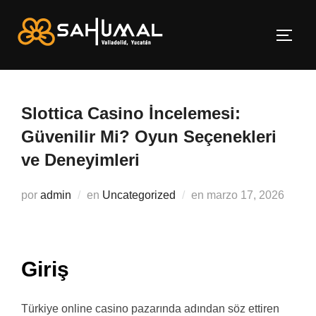
Saltar
al
ALTE
contenido
Slottica Casino İncelemesi:
Güvenilir Mi? Oyun Seçenekleri
ve Deneyimleri
Publicado
por
admin
en
Uncategorized
en
marzo 17, 2026
el
Giriş
Türkiye online casino pazarında adından söz ettiren