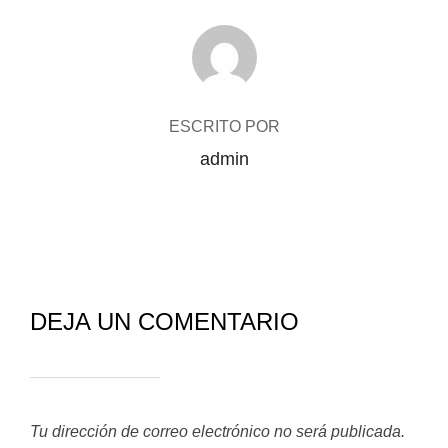
AUTOR DE LA ENTRADA
ESCRITO POR
admin
DEJA UN COMENTARIO
Tu dirección de correo electrónico no será publicada.