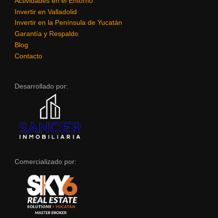
Actividades en el Entorno
Invertir en Valladolid
Invertir en la Península de Yucatán
Garantía y Respaldo
Blog
Contacto
Desarrollado por:
Comercializado por: