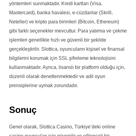
yöntemleri sunmaktadır. Kredi kartları (Visa,
Mastercard), banka havalesi, e-cüzdanlar (Skrill,
Neteller) ve kripto para birimleri (Bitcoin, Ethereum)
gibi farklı seçenekler mevcuttur. Para yatırma ve çekme
işlemleri genellikle hızlı ve güvenli bir şekilde
gerçekleştirilir. Slottica, oyuncuların kişisel ve finansal
bilgilerini korumak için SSL şifreleme teknolojisini
kullanmaktadır. Ayrıca, lisanslı bir platform olduğu için,
düzenli olarak denetlenmektedir ve adil oyun
prensiplerine uymak zorundadır.
Sonuç
Genel olarak, Slottica Casino, Türkiye’deki online
casino oyuncuları için güvenilir ve eğlenceli bir