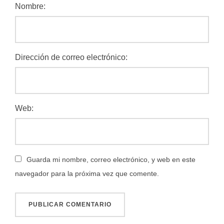
Nombre:
Dirección de correo electrónico:
Web:
Guarda mi nombre, correo electrónico, y web en este
navegador para la próxima vez que comente.