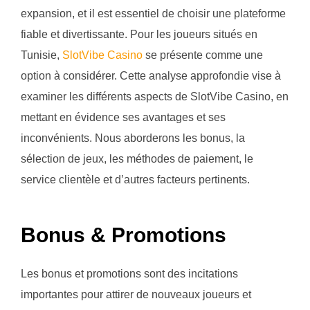
expansion, et il est essentiel de choisir une plateforme
fiable et divertissante. Pour les joueurs situés en
Tunisie,
SlotVibe Casino
se présente comme une
option à considérer. Cette analyse approfondie vise à
examiner les différents aspects de SlotVibe Casino, en
mettant en évidence ses avantages et ses
inconvénients. Nous aborderons les bonus, la
sélection de jeux, les méthodes de paiement, le
service clientèle et d’autres facteurs pertinents.
Bonus & Promotions
Les bonus et promotions sont des incitations
importantes pour attirer de nouveaux joueurs et