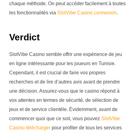
chaque méthode. On peut accéder facilement à toutes
les fonctionnalités via
SlotVibe Casino connexion
.
Verdict
SlotVibe Casino semble offrir une expérience de jeu
en ligne intéressante pour les joueurs en Tunisie.
Cependant, il est crucial de faire vos propres
recherches et de lire d’autres avis avant de prendre
une décision. Assurez-vous que le casino répond à
vos attentes en termes de sécurité, de sélection de
jeux et de service clientèle. Évidemment, avant de
commencer quoi que ce soit, vous pouvez
SlotVibe
Casino télécharger
pour profiter de tous les services