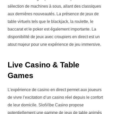
sélection de machines à sous, allant des classiques
aux dernières nouveautés. La présence de jeux de
table virtuels tels que le blackjack, la roulette, le
baccarat et le poker est également importante. La
disponibilité de jeux avec croupiers en direct est un
atout majeur pour une expérience de jeu immersive.
Live Casino & Table
Games
L’expérience de casino en direct permet aux joueurs
de vivre l’excitation d’un casino réel depuis le confort
de leur domicile. SlotVibe Casino propose
potentiellement une gamme de jeux de table animés