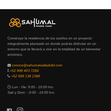
Construye la residencia de tus sueños en un proyecto
integralmente planeado en donde podrás disfrutar en un
entorno que te llevará a vivir en la totalidad de un bienestar
armónico.
conoce@sahumalvalladolid.com
+52 998 403 7284
+52 998 138 2388
Lun - Vie: 9:00 - 19:00 hrs.
Sab y Dom: - 9:00 - 14:00 hrs.
facebook
instagram