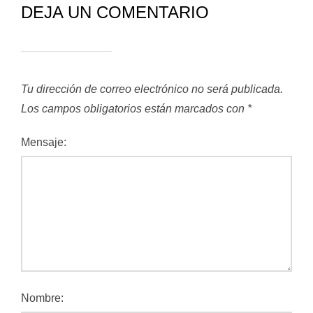
DEJA UN COMENTARIO
Tu dirección de correo electrónico no será publicada.
Los campos obligatorios están marcados con
*
Mensaje:
Nombre: