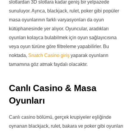
slotlardan 3D slotlara kadar geniş bir yelpazede
sunuluyor. Ayrıca, blackjack, rulet, poker gibi popüler
masa oyunlarının farklı varyasyonları da oyun
kütüphanesinde yer alıyor. Oyuncular, aradıkları
oyunları kolayca bulabilmek için oyun sağlayıcısına
veya oyun türüne göre filtreleme yapabilirler. Bu
noktada,
Snatch Casino giriş
yaparak oyunların
tamamına göz atmak faydalı olacaktır.
Canlı Casino & Masa
Oyunları
Canlı casino bölümü, gerçek krupiyeler eşliğinde
oynanan blackjack, rulet, bakara ve poker gibi oyunları