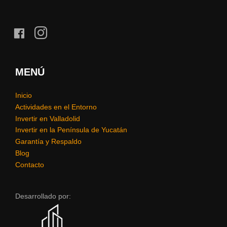
facebook
instagram
MENÚ
Inicio
Actividades en el Entorno
Invertir en Valladolid
Invertir en la Península de Yucatán
Garantía y Respaldo
Blog
Contacto
Desarrollado por: