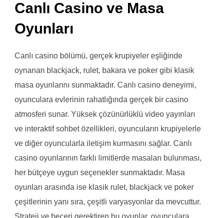
Canlı Casino ve Masa
Oyunları
Canlı casino bölümü, gerçek krupiyeler eşliğinde
oynanan blackjack, rulet, bakara ve poker gibi klasik
masa oyunlarını sunmaktadır. Canlı casino deneyimi,
oyunculara evlerinin rahatlığında gerçek bir casino
atmosferi sunar. Yüksek çözünürlüklü video yayınları
ve interaktif sohbet özellikleri, oyuncuların krupiyelerle
ve diğer oyuncularla iletişim kurmasını sağlar. Canlı
casino oyunlarının farklı limitlerde masaları bulunması,
her bütçeye uygun seçenekler sunmaktadır. Masa
oyunları arasında ise klasik rulet, blackjack ve poker
çeşitlerinin yanı sıra, çeşitli varyasyonlar da mevcuttur.
Strateji ve beceri gerektiren bu oyunlar, oyunculara