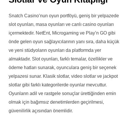
Snatch Casino’nun oyun portföyü, geniş bir yelpazede
slot oyunları, masa oyunları ve canlı casino oyunları
içermektedir. NetEnt, Microgaming ve Play’n GO gibi
önde gelen oyun sağlayıcılarının yanı sıra, daha küçük
ve yeni stüdyoların oyunları da platformda yer
almaktadır. Slot oyunları, farklı temalar, özellikler ve
ödeme hatları sunarak, oyunculara geniş bir seçenek
yelpazesi sunar. Klasik slotlar, video slotlar ve jackpot
slotlar gibi farklı kategorilerde oyunlar mevcuttur.
Oyunların adil ve rastgele sonuçlar ürettiğinden emin
olmak için bağımsız denetimlerden geçirilmesi,
güvenilirlik açısından önemlidir.