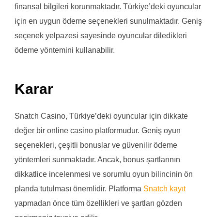
finansal bilgileri korunmaktadır. Türkiye’deki oyuncular
için en uygun ödeme seçenekleri sunulmaktadır. Geniş
seçenek yelpazesi sayesinde oyuncular diledikleri
ödeme yöntemini kullanabilir.
Karar
Snatch Casino, Türkiye’deki oyuncular için dikkate
değer bir online casino platformudur. Geniş oyun
seçenekleri, çeşitli bonuslar ve güvenilir ödeme
yöntemleri sunmaktadır. Ancak, bonus şartlarının
dikkatlice incelenmesi ve sorumlu oyun bilincinin ön
planda tutulması önemlidir. Platforma
Snatch kayıt
yapmadan önce tüm özellikleri ve şartları gözden