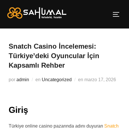
Saltar
al
ALTE
contenido
Snatch Casino İncelemesi:
Türkiye’deki Oyuncular İçin
Kapsamlı Rehber
Publicado
por
admin
en
Uncategorized
en
marzo 17, 2026
el
Giriş
Türkiye online casino pazarında adını duyuran
Snatch