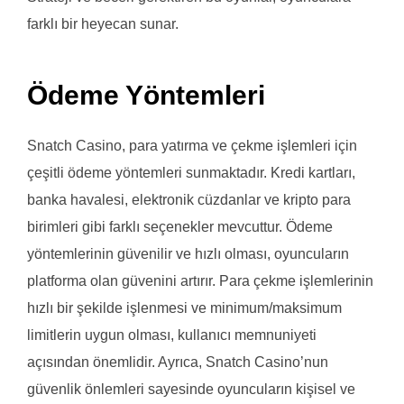
farklı bir heyecan sunar.
Ödeme Yöntemleri
Snatch Casino, para yatırma ve çekme işlemleri için
çeşitli ödeme yöntemleri sunmaktadır. Kredi kartları,
banka havalesi, elektronik cüzdanlar ve kripto para
birimleri gibi farklı seçenekler mevcuttur. Ödeme
yöntemlerinin güvenilir ve hızlı olması, oyuncuların
platforma olan güvenini artırır. Para çekme işlemlerinin
hızlı bir şekilde işlenmesi ve minimum/maksimum
limitlerin uygun olması, kullanıcı memnuniyeti
açısından önemlidir. Ayrıca, Snatch Casino’nun
güvenlik önlemleri sayesinde oyuncuların kişisel ve