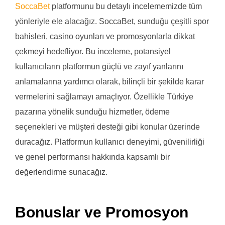
SoccaBet
platformunu bu detaylı incelememizde tüm
yönleriyle ele alacağız. SoccaBet, sunduğu çeşitli spor
bahisleri, casino oyunları ve promosyonlarla dikkat
çekmeyi hedefliyor. Bu inceleme, potansiyel
kullanıcıların platformun güçlü ve zayıf yanlarını
anlamalarına yardımcı olarak, bilinçli bir şekilde karar
vermelerini sağlamayı amaçlıyor. Özellikle Türkiye
pazarına yönelik sunduğu hizmetler, ödeme
seçenekleri ve müşteri desteği gibi konular üzerinde
duracağız. Platformun kullanıcı deneyimi, güvenilirliği
ve genel performansı hakkında kapsamlı bir
değerlendirme sunacağız.
Bonuslar ve Promosyon