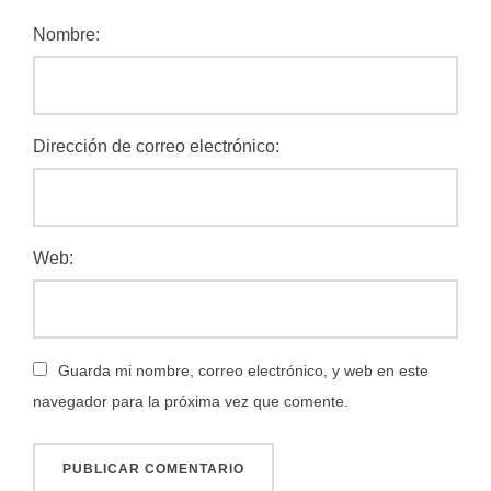
Nombre:
Dirección de correo electrónico:
Web:
Guarda mi nombre, correo electrónico, y web en este
navegador para la próxima vez que comente.