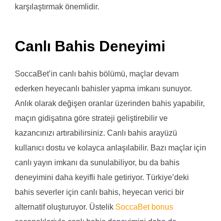
karşılaştırmak önemlidir.
Canlı Bahis Deneyimi
SoccaBet’in canlı bahis bölümü, maçlar devam
ederken heyecanlı bahisler yapma imkanı sunuyor.
Anlık olarak değişen oranlar üzerinden bahis yapabilir,
maçın gidişatına göre strateji geliştirebilir ve
kazancınızı artırabilirsiniz. Canlı bahis arayüzü
kullanıcı dostu ve kolayca anlaşılabilir. Bazı maçlar için
canlı yayın imkanı da sunulabiliyor, bu da bahis
deneyimini daha keyifli hale getiriyor. Türkiye’deki
bahis severler için canlı bahis, heyecan verici bir
alternatif oluşturuyor. Üstelik
SoccaBet bonus