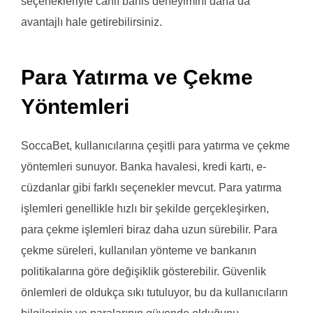
seçenekleriyle canlı bahis deneyimini daha da
avantajlı hale getirebilirsiniz.
Para Yatırma ve Çekme
Yöntemleri
SoccaBet, kullanıcılarına çeşitli para yatırma ve çekme
yöntemleri sunuyor. Banka havalesi, kredi kartı, e-
cüzdanlar gibi farklı seçenekler mevcut. Para yatırma
işlemleri genellikle hızlı bir şekilde gerçekleşirken,
para çekme işlemleri biraz daha uzun sürebilir. Para
çekme süreleri, kullanılan yönteme ve bankanın
politikalarına göre değişiklik gösterebilir. Güvenlik
önlemleri de oldukça sıkı tutuluyor, bu da kullanıcıların