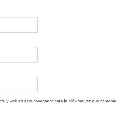
co, y web en este navegador para la próxima vez que comente.