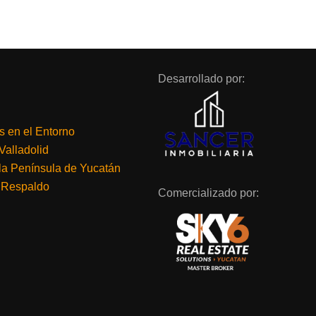
Desarrollado por:
s en el Entorno
 Valladolid
n la Península de Yucatán
y Respaldo
Comercializado por: