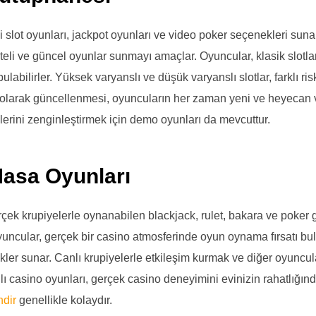
i slot oyunları, jackpot oyunları ve video poker seçenekleri sun
kaliteli ve güncel oyunlar sunmayı amaçlar. Oyuncular, klasik slot
bulabilirler. Yüksek varyanslı ve düşük varyanslı slotlar, farklı ri
olarak güncellenmesi, oyuncuların her zaman yeni ve heyecan v
lerini zenginleştirmek için demo oyunları da mevcuttur.
Masa Oyunları
çek krupiyelerle oynanabilen blackjack, rulet, bakara ve poker g
uncular, gerçek bir casino atmosferinde oyun oynama fırsatı bulur
ler sunar. Canlı krupiyelerle etkileşim kurmak ve diğer oyuncu
nlı casino oyunları, gerçek casino deneyimini evinizin rahatlığın
ndir
genellikle kolaydır.