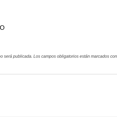
IO
no será publicada.
Los campos obligatorios están marcados co