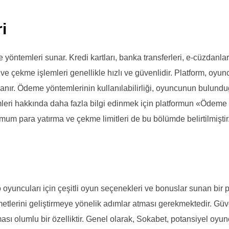
i
yöntemleri sunar. Kredi kartları, banka transferleri, e-cüzdanlar 
e çekme işlemleri genellikle hızlı ve güvenlidir. Platform, oyunc
llanır. Ödeme yöntemlerinin kullanılabilirliği, oyuncunun bulund
mleri hakkında daha fazla bilgi edinmek için platformun «Ödem
mum para yatırma ve çekme limitleri de bu bölümde belirtilmiştir
 oyuncuları için çeşitli oyun seçenekleri ve bonuslar sunan bir 
metlerini geliştirmeye yönelik adımlar atması gerekmektedir. G
ası olumlu bir özelliktir. Genel olarak, Sokabet, potansiyel oyun