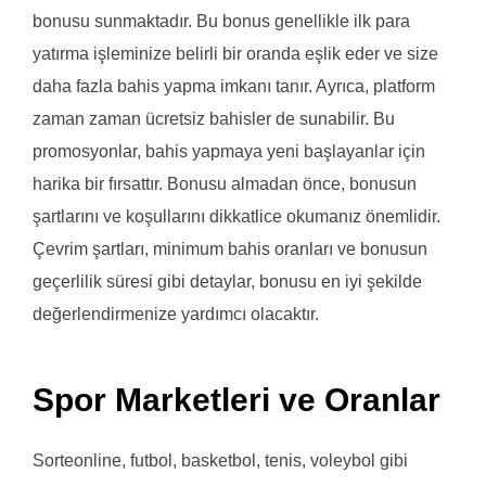
bonusu sunmaktadır. Bu bonus genellikle ilk para
yatırma işleminize belirli bir oranda eşlik eder ve size
daha fazla bahis yapma imkanı tanır. Ayrıca, platform
zaman zaman ücretsiz bahisler de sunabilir. Bu
promosyonlar, bahis yapmaya yeni başlayanlar için
harika bir fırsattır. Bonusu almadan önce, bonusun
şartlarını ve koşullarını dikkatlice okumanız önemlidir.
Çevrim şartları, minimum bahis oranları ve bonusun
geçerlilik süresi gibi detaylar, bonusu en iyi şekilde
değerlendirmenize yardımcı olacaktır.
Spor Marketleri ve Oranlar
Sorteonline, futbol, basketbol, tenis, voleybol gibi