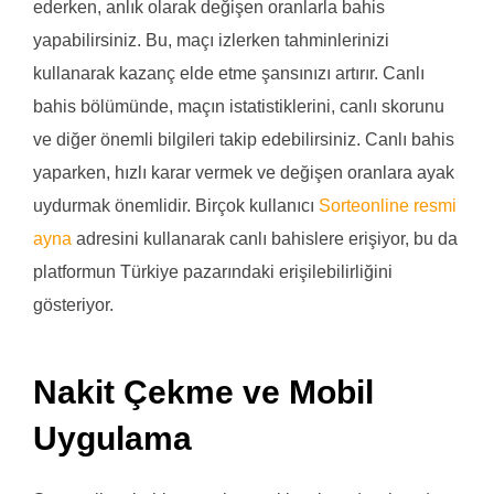
ederken, anlık olarak değişen oranlarla bahis
yapabilirsiniz. Bu, maçı izlerken tahminlerinizi
kullanarak kazanç elde etme şansınızı artırır. Canlı
bahis bölümünde, maçın istatistiklerini, canlı skorunu
ve diğer önemli bilgileri takip edebilirsiniz. Canlı bahis
yaparken, hızlı karar vermek ve değişen oranlara ayak
uydurmak önemlidir. Birçok kullanıcı
Sorteonline resmi
ayna
adresini kullanarak canlı bahislere erişiyor, bu da
platformun Türkiye pazarındaki erişilebilirliğini
gösteriyor.
Nakit Çekme ve Mobil
Uygulama