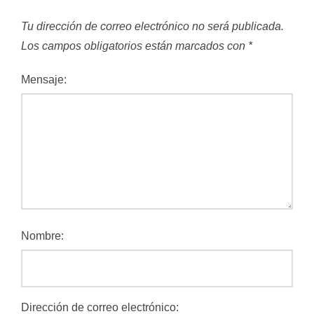
Tu dirección de correo electrónico no será publicada.
Los campos obligatorios están marcados con
*
Mensaje:
Nombre:
Dirección de correo electrónico: