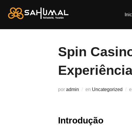
Saltar
al
Ini
contenido
Spin Casin
Experiência
por
admin
en
Uncategorized
Introdução