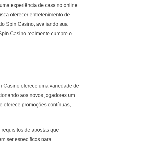
ma experiência de cassino online
sca oferecer entretenimento de
s do Spin Casino, avaliando sua
 Spin Casino realmente cumpre o
in Casino oferece uma variedade de
rcionando aos novos jogadores um
te oferece promoções contínuas,
 requisitos de apostas que
m ser específicos para