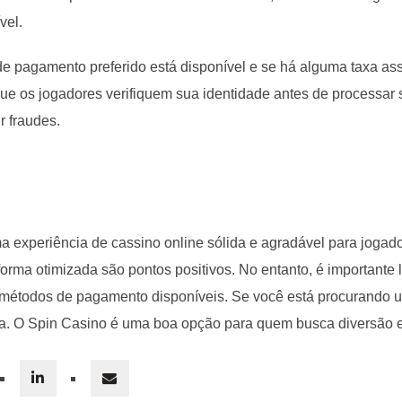
vel.
 de pagamento preferido está disponível e se há alguma taxa as
que os jogadores verifiquem sua identidade antes de processar
r fraudes.
a experiência de cassino online sólida e agradável para jogado
forma otimizada são pontos positivos. No entanto, é importante 
s métodos de pagamento disponíveis. Se você está procurando
tiva. O Spin Casino é uma boa opção para quem busca diversão 