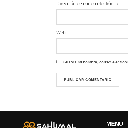
Dirección de correo electrónico:
Web:
Guarda mi nombre, correo electróni
MENÚ