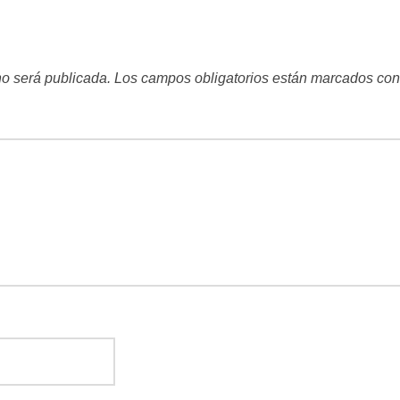
no será publicada.
Los campos obligatorios están marcados co