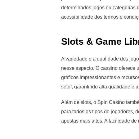
determinados jogos ou categorias d
acessibilidade dos termos e condiç
Slots & Game Lib
A variedade e a qualidade dos jogo
nesse aspecto. O cassino oferece u
gráficos impressionantes e recurso
setor, garantindo alta qualidade e j
Além de slots, o Spin Casino tamb
para todos os tipos de jogadores, 
apostas mais altos. A facilidade de