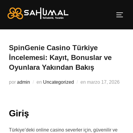
Saltar
al
ALTE
contenido
SpinGenie Casino Türkiye
İncelemesi: Kayıt, Bonuslar ve
Oyunlara Yakından Bakış
Publicado
por
admin
en
Uncategorized
en
marzo 17, 2026
el
Giriş
Türkiye’deki online casino severler için, güvenilir ve