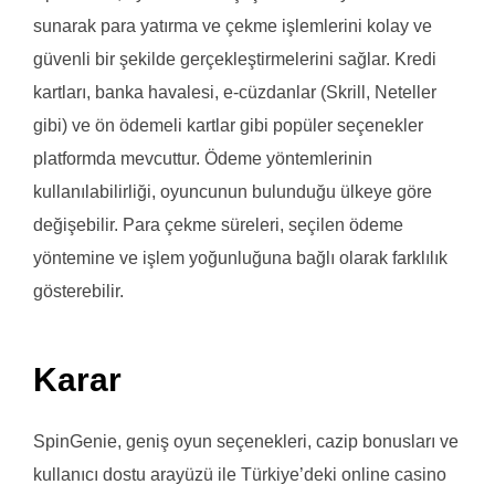
sunarak para yatırma ve çekme işlemlerini kolay ve
güvenli bir şekilde gerçekleştirmelerini sağlar. Kredi
kartları, banka havalesi, e-cüzdanlar (Skrill, Neteller
gibi) ve ön ödemeli kartlar gibi popüler seçenekler
platformda mevcuttur. Ödeme yöntemlerinin
kullanılabilirliği, oyuncunun bulunduğu ülkeye göre
değişebilir. Para çekme süreleri, seçilen ödeme
yöntemine ve işlem yoğunluğuna bağlı olarak farklılık
gösterebilir.
Karar
SpinGenie, geniş oyun seçenekleri, cazip bonusları ve
kullanıcı dostu arayüzü ile Türkiye’deki online casino