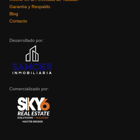
Garantía y Respaldo
Blog
Contacto
Desarrollado por:
Comercializado por: