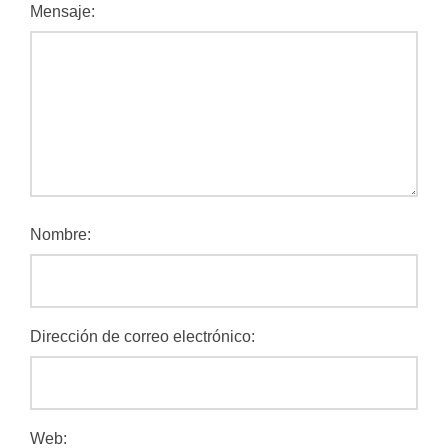
Mensaje:
Nombre:
Dirección de correo electrónico:
Web: