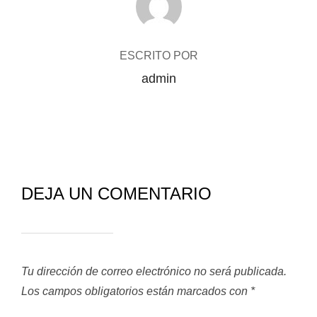
ESCRITO POR
admin
DEJA UN COMENTARIO
Tu dirección de correo electrónico no será publicada.
Los campos obligatorios están marcados con
*