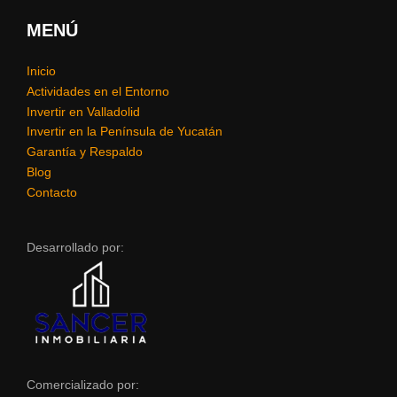
MENÚ
Inicio
Actividades en el Entorno
Invertir en Valladolid
Invertir en la Península de Yucatán
Garantía y Respaldo
Blog
Contacto
Desarrollado por:
Comercializado por: