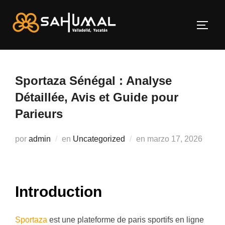
Saltar
al
ALTE
contenido
Sportaza Sénégal : Analyse
Détaillée, Avis et Guide pour
Parieurs
Publicado
por
admin
en
Uncategorized
en
marzo 17, 2026
el
Introduction
Sportaza
est une plateforme de paris sportifs en ligne