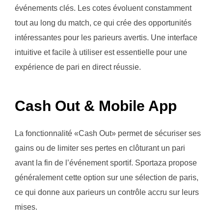
événements clés. Les cotes évoluent constamment
tout au long du match, ce qui crée des opportunités
intéressantes pour les parieurs avertis. Une interface
intuitive et facile à utiliser est essentielle pour une
expérience de pari en direct réussie.
Cash Out & Mobile App
La fonctionnalité «Cash Out» permet de sécuriser ses
gains ou de limiter ses pertes en clôturant un pari
avant la fin de l’événement sportif. Sportaza propose
généralement cette option sur une sélection de paris,
ce qui donne aux parieurs un contrôle accru sur leurs
mises.