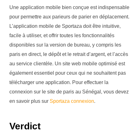
Une application mobile bien conçue est indispensable
pour permettre aux parieurs de parier en déplacement.
L’application mobile de Sportaza doit être intuitive,
facile à utiliser, et offrir toutes les fonctionnalités
disponibles sur la version de bureau, y compris les
paris en direct, le dépôt et le retrait d’argent, et l’accès
au service clientèle. Un site web mobile optimisé est
également essentiel pour ceux qui ne souhaitent pas
télécharger une application. Pour effectuer la
connexion sur le site de paris au Sénégal, vous devez
en savoir plus sur
Sportaza connexion
.
Verdict