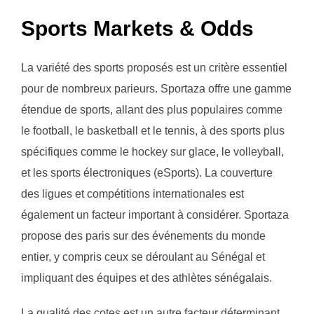
Sports Markets & Odds
La variété des sports proposés est un critère essentiel
pour de nombreux parieurs. Sportaza offre une gamme
étendue de sports, allant des plus populaires comme
le football, le basketball et le tennis, à des sports plus
spécifiques comme le hockey sur glace, le volleyball,
et les sports électroniques (eSports). La couverture
des ligues et compétitions internationales est
également un facteur important à considérer. Sportaza
propose des paris sur des événements du monde
entier, y compris ceux se déroulant au Sénégal et
impliquant des équipes et des athlètes sénégalais.
La qualité des cotes est un autre facteur déterminant.