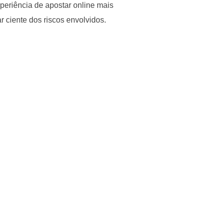
xperiência de apostar online mais
 ciente dos riscos envolvidos.