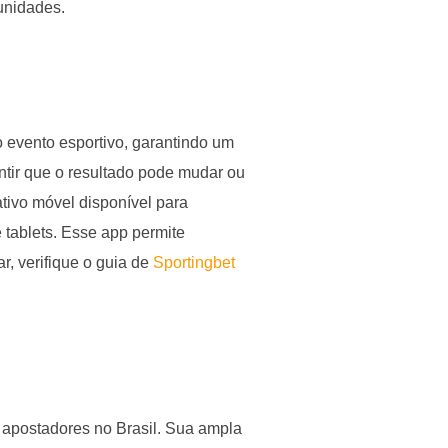
unidades.
o evento esportivo, garantindo um
ntir que o resultado pode mudar ou
ativo móvel disponível para
 tablets. Esse app permite
r, verifique o guia de
Sportingbet
 apostadores no Brasil. Sua ampla