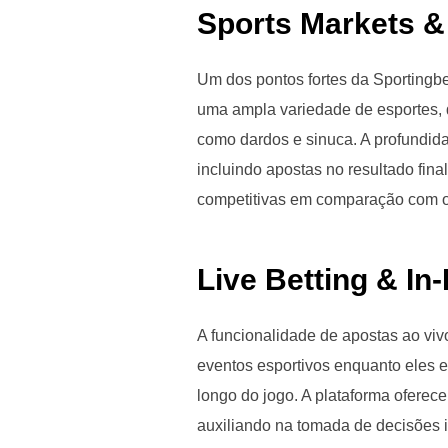
Sports Markets 
Um dos pontos fortes da Sportingbe
uma ampla variedade de esportes, 
como dardos e sinuca. A profundid
incluindo apostas no resultado fin
competitivas em comparação com ou
Live Betting & In
A funcionalidade de apostas ao vi
eventos esportivos enquanto eles
longo do jogo. A plataforma oferec
auxiliando na tomada de decisões 