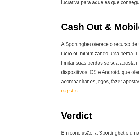
lucrativa para aqueles que consegu
Cash Out & Mobi
A Sportingbet oferece o recurso de
lucro ou minimizando uma perda. Es
limitar suas perdas se sua aposta n
dispositivos iOS e Android, que of
acompanhar os jogos, fazer apostas 
registro
.
Verdict
Em conclusão, a Sportingbet é uma 