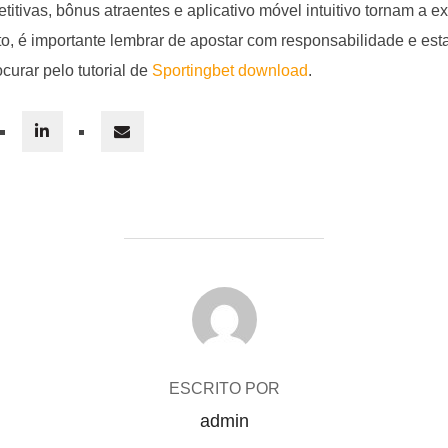
tivas, bônus atraentes e aplicativo móvel intuitivo tornam a e
o, é importante lembrar de apostar com responsabilidade e estar
curar pelo tutorial de
Sportingbet download
.
AUTOR DE LA ENTRADA
ESCRITO POR
admin