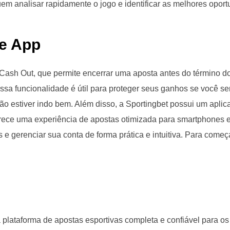
em analisar rapidamente o jogo e identificar as melhores oport
le App
 Cash Out, que permite encerrar uma aposta antes do término d
sa funcionalidade é útil para proteger seus ganhos se você se
ão estiver indo bem. Além disso, a Sportingbet possui um aplic
erece uma experiência de apostas otimizada para smartphones e
e gerenciar sua conta de forma prática e intuitiva. Para começa
plataforma de apostas esportivas completa e confiável para os