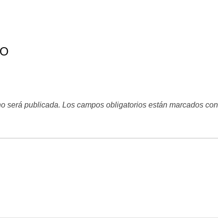
IO
no será publicada.
Los campos obligatorios están marcados co