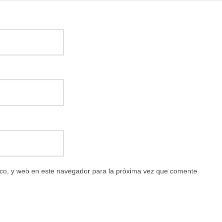
co, y web en este navegador para la próxima vez que comente.