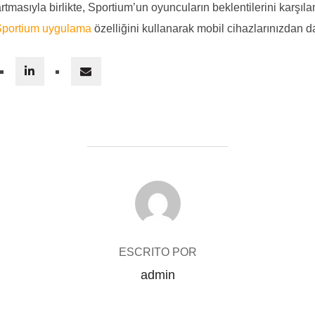
tmasıyla birlikte, Sportium’un oyuncuların beklentilerini karşıla
Sportium uygulama
özelliğini kullanarak mobil cihazlarınızdan da
AUTOR DE LA ENTRADA
ESCRITO POR
admin