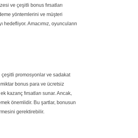
zesi ve çeşitli bonus fırsatları
ödeme yöntemlerini ve müşteri
yı hedefliyor. Amacımız, oyuncuların
e çeşitli promosyonlar ve sadakat
r miktar bonus para ve ücretsiz
ek kazanç fırsatları sunar. Ancak,
lemek önemlidir. Bu şartlar, bonusun
mesini gerektirebilir.