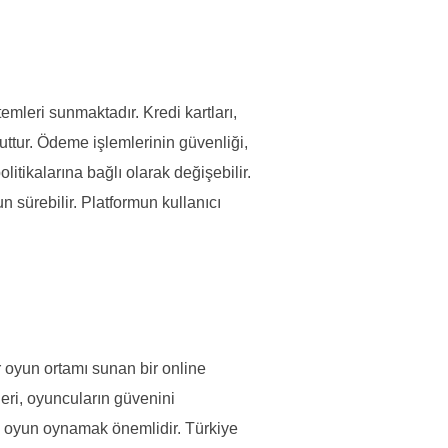
emleri sunmaktadır. Kredi kartları,
uttur. Ödeme işlemlerinin güvenliği,
itikalarına bağlı olarak değişebilir.
 sürebilir. Platformun kullanıcı
r oyun ortamı sunan bir online
leri, oyuncuların güvenini
lu oyun oynamak önemlidir. Türkiye