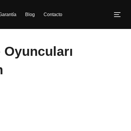
Garantía
Blog
Contacto
ALT
e Oyuncuları
m