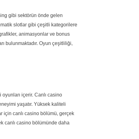
ing gibi sektörün önde gelen
matik slotlar gibi çeşitli kategorilere
 grafikler, animasyonlar ve bonus
rı bulunmaktadır. Oyun çeşitliliği,
oyunları içerir. Canlı casino
eneyimi yaşatır. Yüksek kaliteli
ar için canlı casino bölümü, gerçek
ek canlı casino bölümünde daha