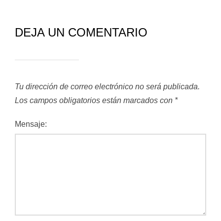
DEJA UN COMENTARIO
Tu dirección de correo electrónico no será publicada.
Los campos obligatorios están marcados con
*
Mensaje: