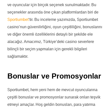
ve oyuncular için birçok seçenek sunulmaktadır. Bu
seçenekler arasında öne çıkan platformlardan biri de
Sportiumbet
‘tir. Bu inceleme yazımızda, Sportiumbet
casino’nun güvenilirliğini, oyun çeşitliliğini, bonuslarını
ve diğer önemli özelliklerini detaylı bir şekilde ele
alacağız. Amacımız, Türkiye’deki casino severlere
bilinçli bir seçim yapmaları için gerekli bilgileri
sağlamaktır.
Bonuslar ve Promosyonlar
Sportiumbet, hem yeni hem de mevcut oyuncularına
çeşitli bonuslar ve promosyonlar sunarak onları teşvik
etmeyi amaçlar. Hoş geldin bonusları, para yatırma