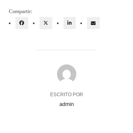
Compartir:
AUTOR DE LA ENTRADA
ESCRITO POR
admin