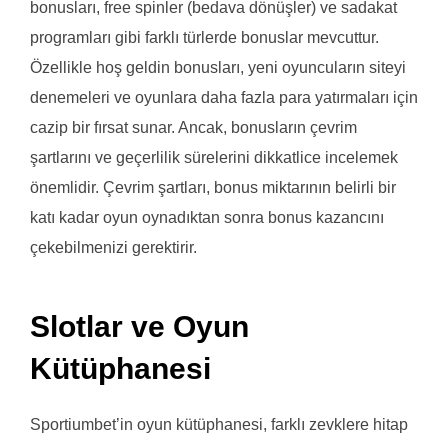
bonusları, free spinler (bedava dönüşler) ve sadakat
programları gibi farklı türlerde bonuslar mevcuttur.
Özellikle hoş geldin bonusları, yeni oyuncuların siteyi
denemeleri ve oyunlara daha fazla para yatırmaları için
cazip bir fırsat sunar. Ancak, bonusların çevrim
şartlarını ve geçerlilik sürelerini dikkatlice incelemek
önemlidir. Çevrim şartları, bonus miktarının belirli bir
katı kadar oyun oynadıktan sonra bonus kazancını
çekebilmenizi gerektirir.
Slotlar ve Oyun
Kütüphanesi
Sportiumbet’in oyun kütüphanesi, farklı zevklere hitap