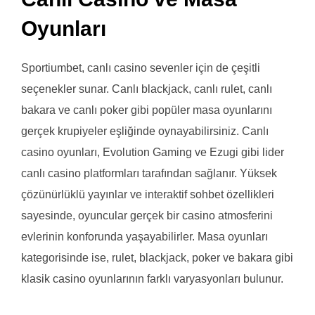
Oyunları
Sportiumbet, canlı casino sevenler için de çeşitli
seçenekler sunar. Canlı blackjack, canlı rulet, canlı
bakara ve canlı poker gibi popüler masa oyunlarını
gerçek krupiyeler eşliğinde oynayabilirsiniz. Canlı
casino oyunları, Evolution Gaming ve Ezugi gibi lider
canlı casino platformları tarafından sağlanır. Yüksek
çözünürlüklü yayınlar ve interaktif sohbet özellikleri
sayesinde, oyuncular gerçek bir casino atmosferini
evlerinin konforunda yaşayabilirler. Masa oyunları
kategorisinde ise, rulet, blackjack, poker ve bakara gibi
klasik casino oyunlarının farklı varyasyonları bulunur.