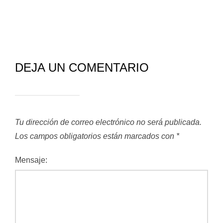
DEJA UN COMENTARIO
Tu dirección de correo electrónico no será publicada.
Los campos obligatorios están marcados con
*
Mensaje: