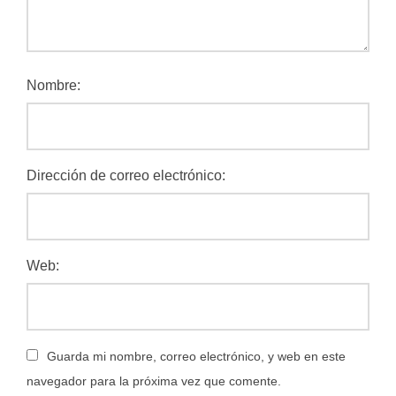
Nombre:
Dirección de correo electrónico:
Web:
Guarda mi nombre, correo electrónico, y web en este
navegador para la próxima vez que comente.