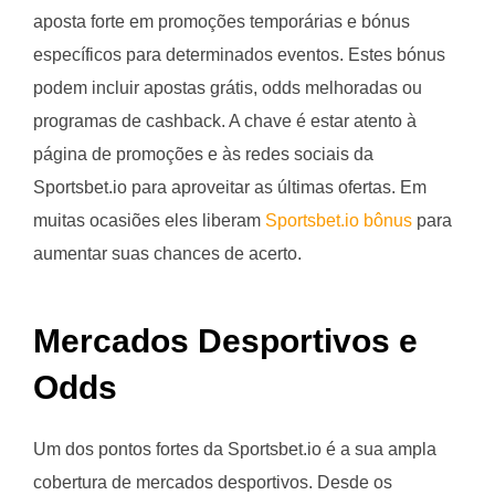
aposta forte em promoções temporárias e bónus
específicos para determinados eventos. Estes bónus
podem incluir apostas grátis, odds melhoradas ou
programas de cashback. A chave é estar atento à
página de promoções e às redes sociais da
Sportsbet.io para aproveitar as últimas ofertas. Em
muitas ocasiões eles liberam
Sportsbet.io bônus
para
aumentar suas chances de acerto.
Mercados Desportivos e
Odds
Um dos pontos fortes da Sportsbet.io é a sua ampla
cobertura de mercados desportivos. Desde os