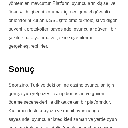
yöntemleri mevcuttur. Platform, oyuncuların kişisel ve
finansal bilgilerini korumak için en güncel güvenlik
önlemlerini kullanır. SSL şifreleme teknolojisi ve diğer
güvenlik protokolleri sayesinde, oyuncular güvenli bir
şekilde para yatırma ve çekme işlemlerini
gerçekleştirebilirler.
Sonuç
Sportzino, Türkiye’deki online casino oyuncuları için
geniş oyun yelpazesi, cazip bonusları ve güvenli
ödeme seçenekleri ile dikkat çeken bir platformdur.
Kullanıcı dostu arayüzü ve mobil uyumluluğu
sayesinde, oyuncular istedikleri zaman ve yerde oyun
oynama imkanına sahiptir. Ancak, bonusların çevrim