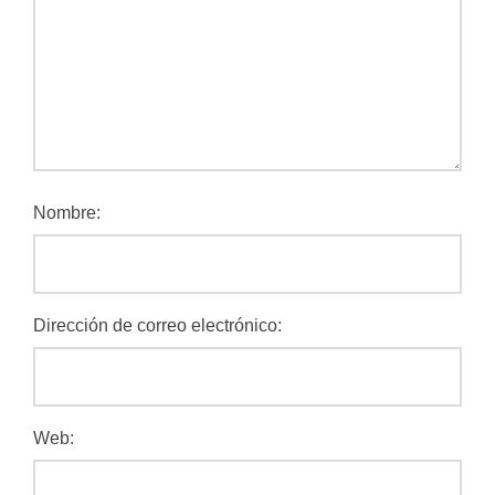
Nombre:
Dirección de correo electrónico:
Web: