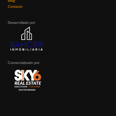
Blog
Contacto
Desarrollado por:
Comercializado por: