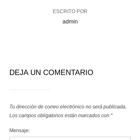
ESCRITO POR
admin
DEJA UN COMENTARIO
Tu dirección de correo electrónico no será publicada.
Los campos obligatorios están marcados con
*
Mensaje: