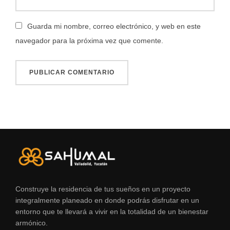
Guarda mi nombre, correo electrónico, y web en este
navegador para la próxima vez que comente.
Construye la residencia de tus sueños en un proyecto
integralmente planeado en donde podrás disfrutar en un
entorno que te llevará a vivir en la totalidad de un bienestar
armónico.