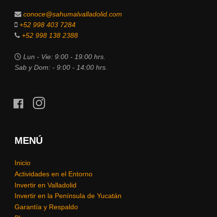
conoce@sahumalvalladolid.com
+52 998 403 7284
+52 998 138 2388
Lun - Vie: 9:00 - 19:00 hrs.
Sab y Dom: - 9:00 - 14:00 hrs.
facebook
instagram
MENÚ
Inicio
Actividades en el Entorno
Invertir en Valladolid
Invertir en la Península de Yucatán
Garantía y Respaldo