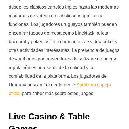
desde los clásicos carretes triples hasta las modernas
máquinas de video con sofisticados gráficos y
funciones. Los jugadores uruguayos también pueden
encontrar juegos de mesa como blackjack, ruleta,
baccarat y póker, así como variantes de video póker y
otras actividades interesantes. La presencia de juegos
desarrollados por proveedores de software de buena
reputación es una señal de la calidad y la
confiabilidad de la plataforma. Los jugadores de
Uruguay buscan frecuentemente
Sportzino espejo
oficial
para saber más sobre estos juegos.
Live Casino & Table
Games