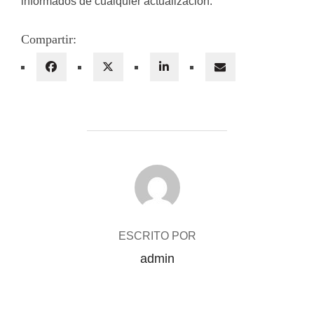
informados de cualquier actualización.
Compartir:
AUTOR DE LA ENTRADA
ESCRITO POR
admin