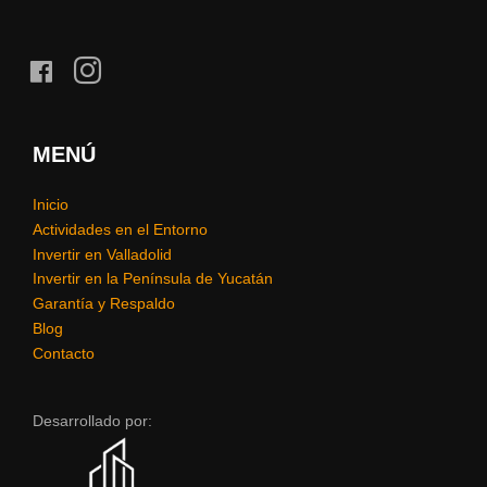
facebook
instagram
MENÚ
Inicio
Actividades en el Entorno
Invertir en Valladolid
Invertir en la Península de Yucatán
Garantía y Respaldo
Blog
Contacto
Desarrollado por: