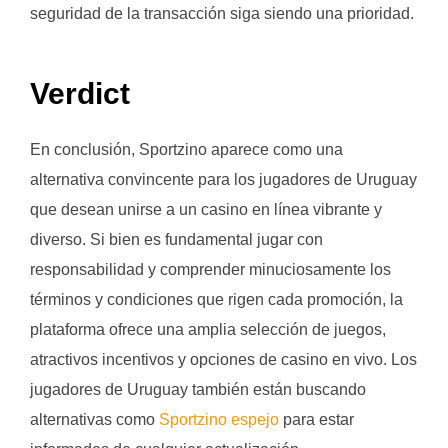
seguridad de la transacción siga siendo una prioridad.
Verdict
En conclusión, Sportzino aparece como una
alternativa convincente para los jugadores de Uruguay
que desean unirse a un casino en línea vibrante y
diverso. Si bien es fundamental jugar con
responsabilidad y comprender minuciosamente los
términos y condiciones que rigen cada promoción, la
plataforma ofrece una amplia selección de juegos,
atractivos incentivos y opciones de casino en vivo. Los
jugadores de Uruguay también están buscando
alternativas como
Sportzino espejo
para estar