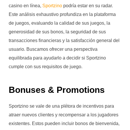
casino en línea,
Sportzino
podría estar en su radar.
Este análisis exhaustivo profundiza en la plataforma
de juegos, evaluando la calidad de sus juegos, la
generosidad de sus bonos, la seguridad de sus
transacciones financieras y la satisfacción general del
usuario. Buscamos ofrecer una perspectiva
equilibrada para ayudarlo a decidir si Sportzino
cumple con sus requisitos de juego.
Bonuses & Promotions
Sportzino se vale de una plétora de incentivos para
atraer nuevos clientes y recompensar a los jugadores
existentes. Estos pueden incluir bonos de bienvenida,