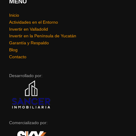
MENÚ
Inicio
Actividades en el Entorno
Invertir en Valladolid
Invertir en la Península de Yucatán
Garantía y Respaldo
Blog
Contacto
Desarrollado por:
Comercializado por: