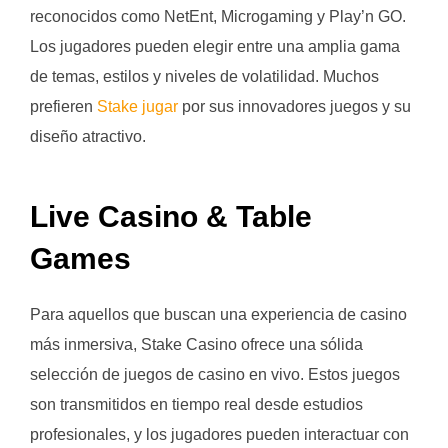
reconocidos como NetEnt, Microgaming y Play’n GO.
Los jugadores pueden elegir entre una amplia gama
de temas, estilos y niveles de volatilidad. Muchos
prefieren
Stake jugar
por sus innovadores juegos y su
diseño atractivo.
Live Casino & Table
Games
Para aquellos que buscan una experiencia de casino
más inmersiva, Stake Casino ofrece una sólida
selección de juegos de casino en vivo. Estos juegos
son transmitidos en tiempo real desde estudios
profesionales, y los jugadores pueden interactuar con