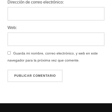
Dirección de correo electrónico:
Web:
Guarda mi nombre, correo electrónico, y web en este
navegador para la próxima vez que comente.