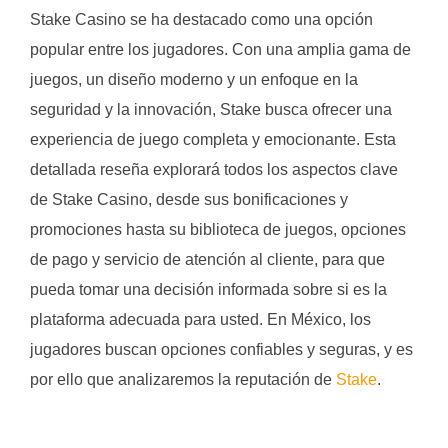
Stake Casino se ha destacado como una opción
popular entre los jugadores. Con una amplia gama de
juegos, un diseño moderno y un enfoque en la
seguridad y la innovación, Stake busca ofrecer una
experiencia de juego completa y emocionante. Esta
detallada reseña explorará todos los aspectos clave
de Stake Casino, desde sus bonificaciones y
promociones hasta su biblioteca de juegos, opciones
de pago y servicio de atención al cliente, para que
pueda tomar una decisión informada sobre si es la
plataforma adecuada para usted. En México, los
jugadores buscan opciones confiables y seguras, y es
por ello que analizaremos la reputación de
Stake
.