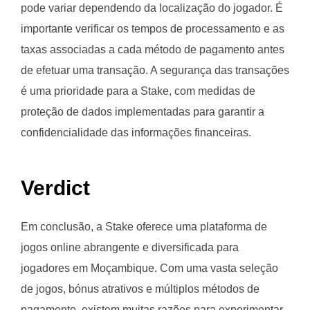
pode variar dependendo da localização do jogador. É
importante verificar os tempos de processamento e as
taxas associadas a cada método de pagamento antes
de efetuar uma transação. A segurança das transações
é uma prioridade para a Stake, com medidas de
proteção de dados implementadas para garantir a
confidencialidade das informações financeiras.
Verdict
Em conclusão, a Stake oferece uma plataforma de
jogos online abrangente e diversificada para
jogadores em Moçambique. Com uma vasta seleção
de jogos, bónus atrativos e múltiplos métodos de
pagamento, existem muitas razões para experimentar