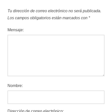
Tu dirección de correo electrónico no será publicada.
Los campos obligatorios están marcados con
*
Mensaje:
Nombre:
Dirección de correo electrónico: