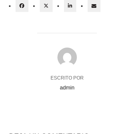
AUTOR DE LA ENTRADA
ESCRITO POR
admin