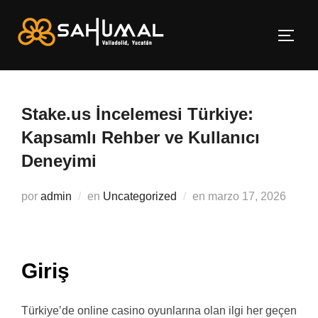
Saltar
al
ALTE
contenido
Stake.us İncelemesi Türkiye:
Kapsamlı Rehber ve Kullanıcı
Deneyimi
Publicado
por
admin
en
Uncategorized
en
marzo 17, 2026
el
Giriş
Türkiye’de online casino oyunlarına olan ilgi her geçen