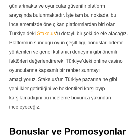
gün artmakta ve oyuncular güvenilir platform
arayışında bulunmaktadır. İşte tam bu noktada, bu
incelememizde öne çıkan platformlardan biri olan
Türkiye’deki
Stake.us
‘u detaylı bir şekilde ele alacağız.
Platformun sunduğu oyun çeşitliliği, bonuslar, ödeme
yöntemleri ve genel kullanıcı deneyimi gibi önemli
faktörleri değerlendirerek, Türkiye’deki online casino
oyuncularına kapsamlı bir rehber sunmayı
amaçlıyoruz. Stake.us’un Türkiye pazarına ne gibi
yenilikler getirdiğini ve beklentileri karşılayıp
karşılamadığını bu inceleme boyunca yakından
inceleyeceğiz.
Bonuslar ve Promosyonlar