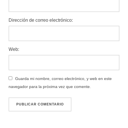
Dirección de correo electrónico:
Web:
Guarda mi nombre, correo electrónico, y web en este
navegador para la próxima vez que comente.