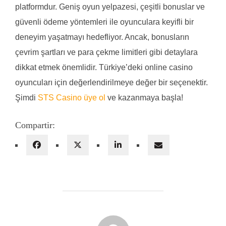
platformdur. Geniş oyun yelpazesi, çeşitli bonuslar ve
güvenli ödeme yöntemleri ile oyunculara keyifli bir
deneyim yaşatmayı hedefliyor. Ancak, bonusların
çevrim şartları ve para çekme limitleri gibi detaylara
dikkat etmek önemlidir. Türkiye’deki online casino
oyuncuları için değerlendirilmeye değer bir seçenektir.
Şimdi
STS Casino üye ol
ve kazanmaya başla!
Compartir:
AUTOR DE LA ENTRADA