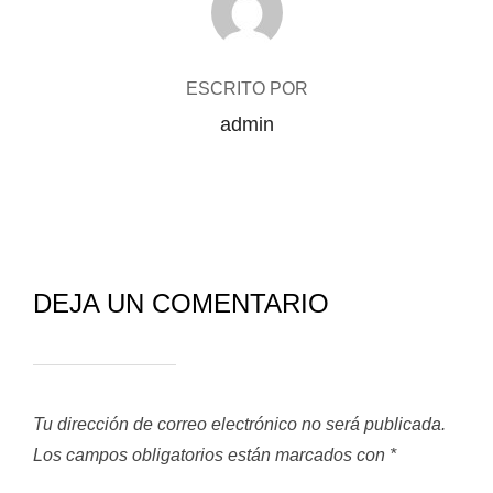
ESCRITO POR
admin
DEJA UN COMENTARIO
Tu dirección de correo electrónico no será publicada.
Los campos obligatorios están marcados con
*