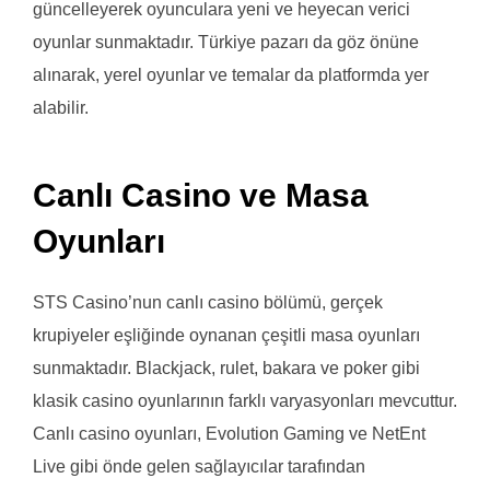
güncelleyerek oyunculara yeni ve heyecan verici
oyunlar sunmaktadır. Türkiye pazarı da göz önüne
alınarak, yerel oyunlar ve temalar da platformda yer
alabilir.
Canlı Casino ve Masa
Oyunları
STS Casino’nun canlı casino bölümü, gerçek
krupiyeler eşliğinde oynanan çeşitli masa oyunları
sunmaktadır. Blackjack, rulet, bakara ve poker gibi
klasik casino oyunlarının farklı varyasyonları mevcuttur.
Canlı casino oyunları, Evolution Gaming ve NetEnt
Live gibi önde gelen sağlayıcılar tarafından