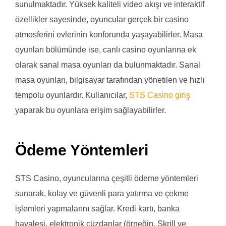
sunulmaktadır. Yüksek kaliteli video akışı ve interaktif
özellikler sayesinde, oyuncular gerçek bir casino
atmosferini evlerinin konforunda yaşayabilirler. Masa
oyunları bölümünde ise, canlı casino oyunlarına ek
olarak sanal masa oyunları da bulunmaktadır. Sanal
masa oyunları, bilgisayar tarafından yönetilen ve hızlı
tempolu oyunlardır. Kullanıcılar,
STS Casino giriş
yaparak bu oyunlara erişim sağlayabilirler.
Ödeme Yöntemleri
STS Casino, oyuncularına çeşitli ödeme yöntemleri
sunarak, kolay ve güvenli para yatırma ve çekme
işlemleri yapmalarını sağlar. Kredi kartı, banka
havalesi, elektronik cüzdanlar (örneğin, Skrill ve