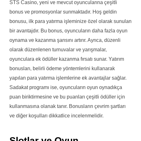
STS Casino, yeni ve mevcut oyuncularına çeşitli
bonus ve promosyonlar sunmaktadır. Hoş geldin
bonusu, ilk para yatırma işleminize özel olarak sunulan
bir avantajdır. Bu bonus, oyuncuların daha fazla oyun
oynama ve kazanma şansını artırır. Ayrıca, düzenli
olarak düzenlenen turnuvalar ve yarışmalar,
oyunculara ek ödüller kazanma fırsatı sunar. Yatırım
bonusları, belirli ödeme yöntemlerini kullanarak
yapılan para yatırma işlemlerine ek avantajlar sağlar.
Sadakat programı ise, oyuncuların oyun oynadıkça
puan biriktirmesine ve bu puanları çeşitli ödüller için
kullanmasına olanak tanır. Bonusların çevrim şartları
ve diğer koşulları dikkatlice incelenmelidir.
Slotlar ve Oyun