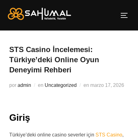
Saltar
al
ALTE
contenido
STS Casino İncelemesi:
Türkiye’deki Online Oyun
Deneyimi Rehberi
Publicado
por
admin
en
Uncategorized
en
marzo 17, 2026
el
Giriş
Türkiye’deki online casino severler için
STS Casino
,