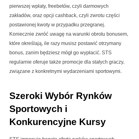
pierwszej wpłaty, freebetów, czyli darmowych
zakładów, oraz opcji cashback, czyli zwrotu części
postawionej kwoty w przypadku przegranej.
Koniecznie zwróć uwagę na warunki obrotu bonusem,
które określają, ile razy musisz postawić otrzymany
bonus, zanim będziesz mógł go wypłacić. STS
regularnie oferuje także promocje dla stałych graczy,
związane z konkretnymi wydarzeniami sportowymi.
Szeroki Wybór Rynków
Sportowych i
Konkurencyjne Kursy