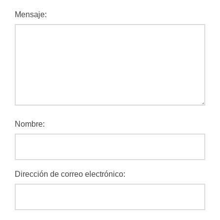
Mensaje:
Nombre:
Dirección de correo electrónico: