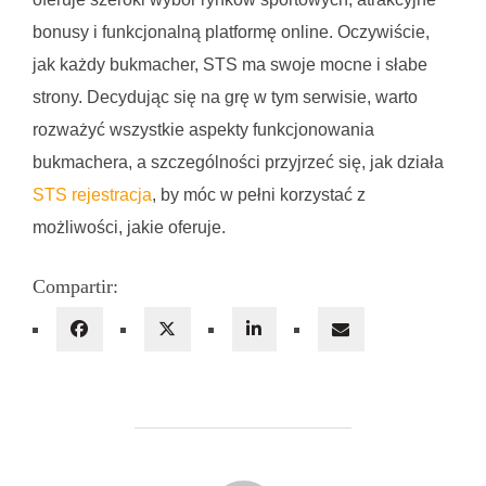
bonusy i funkcjonalną platformę online. Oczywiście,
jak każdy bukmacher, STS ma swoje mocne i słabe
strony. Decydując się na grę w tym serwisie, warto
rozważyć wszystkie aspekty funkcjonowania
bukmachera, a szczególności przyjrzeć się, jak działa
STS rejestracja
, by móc w pełni korzystać z
możliwości, jakie oferuje.
Compartir: