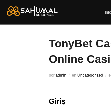
Saltar
al
Ini
contenido
TonyBet Cas
Online Cas
por
admin
en
Uncategorized
Giriş