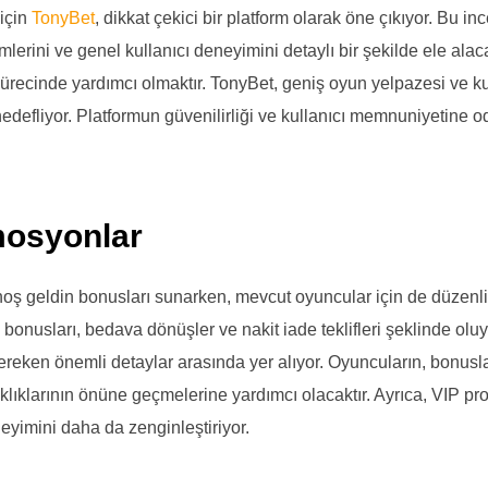
 için
TonyBet
, dikkat çekici bir platform olarak öne çıkıyor. Bu
emlerini ve genel kullanıcı deneyimini detaylı bir şekilde ele ala
sürecinde yardımcı olmaktır. TonyBet, geniş oyun yelpazesi ve ku
edefliyor. Platformun güvenilirliği ve kullanıcı memnuniyetine 
mosyonlar
hoş geldin bonusları sunarken, mevcut oyuncular için de düzenl
bonusları, bedava dönüşler ve nakit iade teklifleri şeklinde oluy
 gereken önemli detaylar arasında yer alıyor. Oyuncuların, bonusla
rıklıklarının önüne geçmelerine yardımcı olacaktır. Ayrıca, VIP p
eyimini daha da zenginleştiriyor.