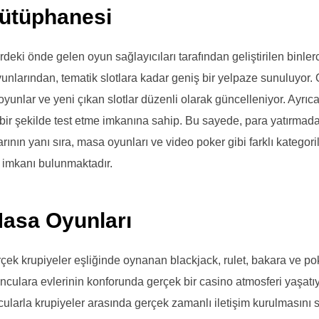
Kütüphanesi
eki önde gelen oyun sağlayıcıları tarafından geliştirilen binlerc
yunlarından, tematik slotlara kadar geniş bir yelpaze sunuluyor. O
oyunlar ve yeni çıkan slotlar düzenli olarak güncelleniyor. Ayrı
bir şekilde test etme imkanına sahip. Bu sayede, para yatırmada
unlarının yanı sıra, masa oyunları ve video poker gibi farklı katego
 imkanı bulunmaktadır.
Masa Oyunları
çek krupiyeler eşliğinde oynanan blackjack, rulet, bakara ve pok
unculara evlerinin konforunda gerçek bir casino atmosferi yaşatı
ncularla krupiyeler arasında gerçek zamanlı iletişim kurulmasını sa