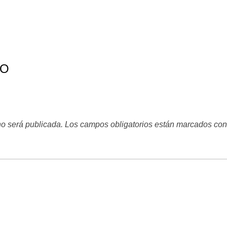
IO
no será publicada.
Los campos obligatorios están marcados co