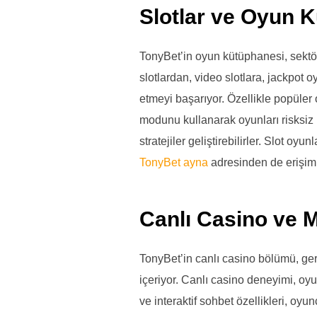
Slotlar ve Oyun 
TonyBet’in oyun kütüphanesi, sektörd
slotlardan, video slotlara, jackpot o
etmeyi başarıyor. Özellikle popüler 
modunu kullanarak oyunları risksiz 
stratejiler geliştirebilirler. Slot oy
TonyBet ayna
adresinden de erişim
Canlı Casino ve 
TonyBet’in canlı casino bölümü, ger
içeriyor. Canlı casino deneyimi, oy
ve interaktif sohbet özellikleri, oyu