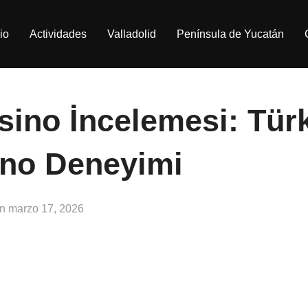
cio
Actividades
Valladolid
Península de Yucatán
ino İncelemesi: Türk
ino Deneyimi
Publicado
en
marzo 17, 2026
el