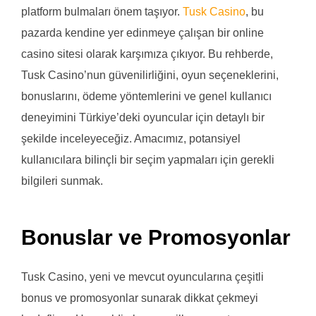
platform bulmaları önem taşıyor.
Tusk Casino
, bu
pazarda kendine yer edinmeye çalışan bir online
casino sitesi olarak karşımıza çıkıyor. Bu rehberde,
Tusk Casino’nun güvenilirliğini, oyun seçeneklerini,
bonuslarını, ödeme yöntemlerini ve genel kullanıcı
deneyimini Türkiye’deki oyuncular için detaylı bir
şekilde inceleyeceğiz. Amacımız, potansiyel
kullanıcılara bilinçli bir seçim yapmaları için gerekli
bilgileri sunmak.
Bonuslar ve Promosyonlar
Tusk Casino, yeni ve mevcut oyuncularına çeşitli
bonus ve promosyonlar sunarak dikkat çekmeyi