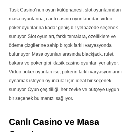
Tusk Casino’nun oyun kütüphanesi, slot oyunlarından
masa oyunlarına, canlı casino oyunlarından video
poker oyunlarına kadar geniş bir yelpazede seçenek
sunuyor. Slot oyunları, farklı temalara, özelliklere ve
ödeme çizgilerine sahip birçok farklı varyasyonda
bulunuyor. Masa oyunları arasında blackjack, rulet,
bakara ve poker gibi klasik casino oyunları yer alıyor.
Video poker oyunları ise, pokerin farklı varyasyonlarını
oynamak isteyen oyuncular için ideal bir seçenek
sunuyor. Oyun çeşitliliği, her zevke ve bütçeye uygun
bir seçenek bulmanızı sağlıyor.
Canlı Casino ve Masa