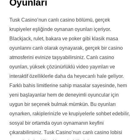
Oyunları
Tusk Casino’nun canlı casino bölümü, gerçek
krupiyeler eşliğinde oynanan oyunları içeriyor.
Blackjack, rulet, bakara ve poker gibi klasik masa
oyunlarını canlı olarak oynayarak, gerçek bir casino
atmosferini evinize taşıyabilirsiniz. Canlı casino
oyunları, yüksek çözünürlüklü video yayınları ve
interaktif özelliklerle daha da heyecanlı hale geliyor.
Farklı bahis limitlerine sahip masalar sayesinde, hem
yeni başlayanlar hem de deneyimli oyuncular için
uygun bir seçenek bulmak mümkün. Bu oyunları
oynarken, rakiplerinizle ve krupiyelerle sohbet edebilir,
sosyal bir ortamda oyun oynamanın keyfini
çıkarabilirsiniz. Tusk Casino’nun canlı casino lobisi