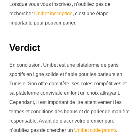
Lorsque vous vous inscrivez, n’oubliez pas de
rechercher
Unibet inscription
, c’est une étape
importante pour pouvoir parier.
Verdict
En conclusion, Unibet est une plateforme de paris
sportifs en ligne solide et fiable pour les parieurs en
Tunisie. Son offre complète, ses cotes compétitives et
sa plateforme conviviale en font un choix attrayant.
Cependant, il est important de lire attentivement les
termes et conditions des bonus et de parier de manière
responsable. Avant de placer votre premier pari,
n’oubliez pas de chercher un
Unibet code promo
.