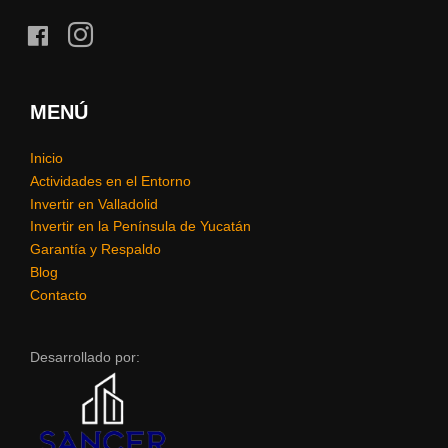
facebook
instagram
MENÚ
Inicio
Actividades en el Entorno
Invertir en Valladolid
Invertir en la Península de Yucatán
Garantía y Respaldo
Blog
Contacto
Desarrollado por: