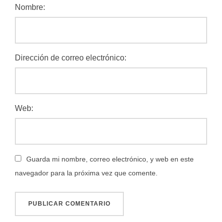
Nombre:
Dirección de correo electrónico:
Web:
Guarda mi nombre, correo electrónico, y web en este
navegador para la próxima vez que comente.