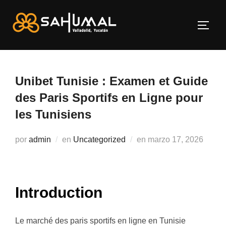
Saltar
al
ALTE
contenido
Unibet Tunisie : Examen et Guide
des Paris Sportifs en Ligne pour
les Tunisiens
Publicado
por
admin
en
Uncategorized
en
marzo 17, 2026
el
Introduction
Le marché des paris sportifs en ligne en Tunisie