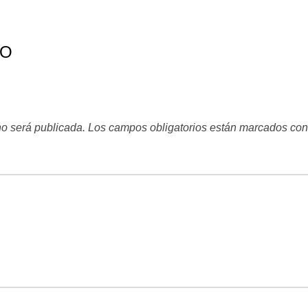
IO
no será publicada.
Los campos obligatorios están marcados co