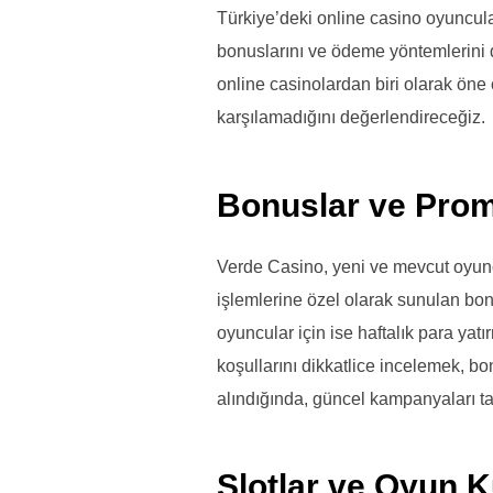
Türkiye’deki online casino oyuncula
bonuslarını ve ödeme yöntemlerini 
online casinolardan biri olarak öne
karşılamadığını değerlendireceğiz.
Bonuslar ve Pro
Verde Casino, yeni ve mevcut oyuncu
işlemlerine özel olarak sunulan bon
oyuncular için ise haftalık para yatı
koşullarını dikkatlice incelemek, b
alındığında, güncel kampanyaları tak
Slotlar ve Oyun 