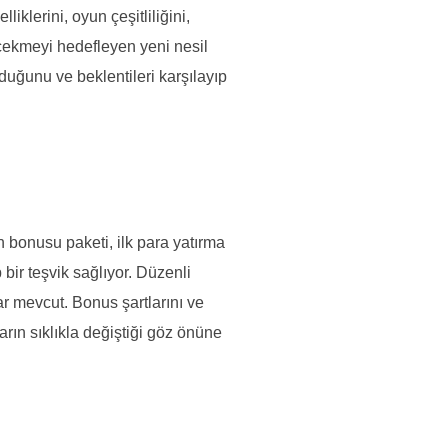
lliklerini, oyun çeşitliliğini,
çekmeyi hedefleyen yeni nesil
duğunu ve beklentileri karşılayıp
 bonusu paketi, ilk para yatırma
bir teşvik sağlıyor. Düzenli
lar mevcut. Bonus şartlarını ve
rın sıklıkla değiştiği göz önüne