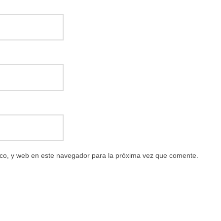
co, y web en este navegador para la próxima vez que comente.