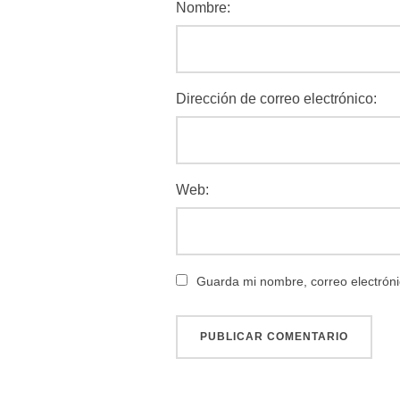
Nombre:
Dirección de correo electrónico:
Web:
Guarda mi nombre, correo electróni