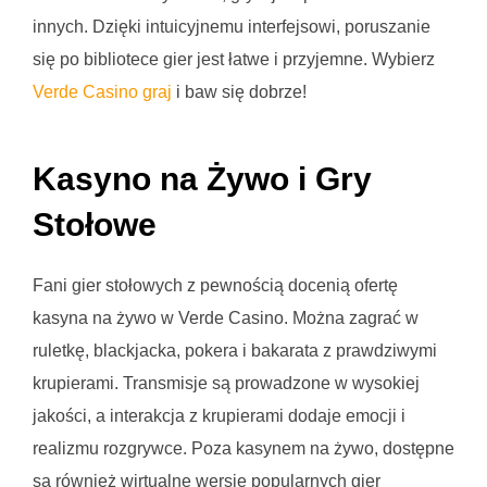
innych. Dzięki intuicyjnemu interfejsowi, poruszanie
się po bibliotece gier jest łatwe i przyjemne. Wybierz
Verde Casino graj
i baw się dobrze!
Kasyno na Żywo i Gry
Stołowe
Fani gier stołowych z pewnością docenią ofertę
kasyna na żywo w Verde Casino. Można zagrać w
ruletkę, blackjacka, pokera i bakarata z prawdziwymi
krupierami. Transmisje są prowadzone w wysokiej
jakości, a interakcja z krupierami dodaje emocji i
realizmu rozgrywce. Poza kasynem na żywo, dostępne
są również wirtualne wersje popularnych gier