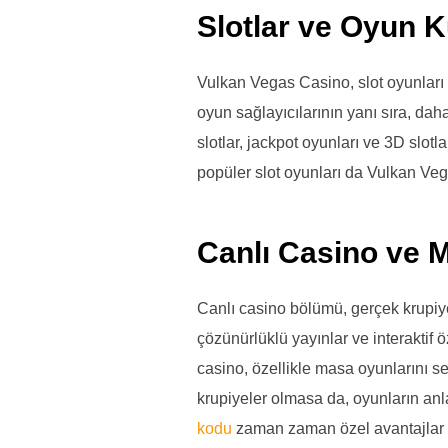
Slotlar ve Oyun 
Vulkan Vegas Casino, slot oyunları
oyun sağlayıcılarının yanı sıra, dah
slotlar, jackpot oyunları ve 3D slot
popüler slot oyunları da Vulkan Veg
Canlı Casino ve 
Canlı casino bölümü, gerçek krupiye
çözünürlüklü yayınlar ve interaktif
casino, özellikle masa oyunlarını se
krupiyeler olmasa da, oyunların anlaş
kodu
zaman zaman özel avantajlar s