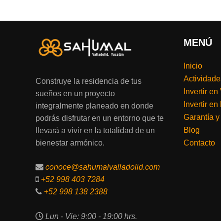
MENÚ
Inicio
Actividade
Construye la residencia de tus
Invertir en
sueños en un proyecto
Invertir e
integralmente planeado en donde
Garantía 
podrás disfrutar en un entorno que te
Blog
llevará a vivir en la totalidad de un
Contacto
bienestar armónico.
conoce@sahumalvalladolid.com
+52 998 403 7284
+52 998 138 2388
Lun - Vie: 9:00 - 19:00 hrs.