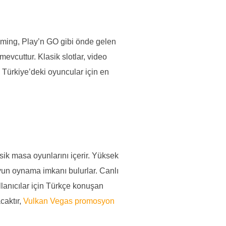
aming, Play’n GO gibi önde gelen
mevcuttur. Klasik slotlar, video
. Türkiye’deki oyuncular için en
sik masa oyunlarını içerir. Yüksek
oyun oynama imkanı bulurlar. Canlı
llanıcılar için Türkçe konuşan
caktır,
Vulkan Vegas promosyon