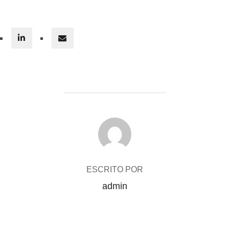
AUTOR DE LA ENTRADA
ESCRITO POR
admin