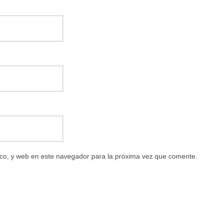
co, y web en este navegador para la próxima vez que comente.