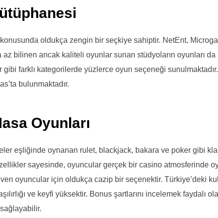
Kütüphanesi
 konusunda oldukça zengin bir seçkiye sahiptir. NetEnt, Microg
a az bilinen ancak kaliteli oyunlar sunan stüdyoların oyunları da 
lar gibi farklı kategorilerde yüzlerce oyun seçeneği sunulmaktadır
as’ta bulunmaktadır.
Masa Oyunları
ler eşliğinde oynanan rulet, blackjack, bakara ve poker gibi kla
 özellikler sayesinde, oyuncular gerçek bir casino atmosferinde 
ven oyuncular için oldukça cazip bir seçenektir. Türkiye’deki ku
ılırlığı ve keyfi yüksektir. Bonus şartlarını incelemek faydalı ola
ağlayabilir.