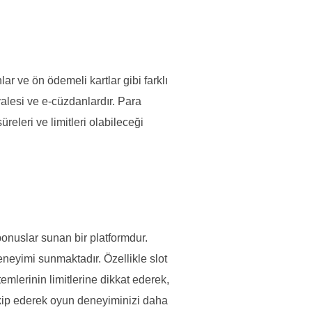
r ve ön ödemeli kartlar gibi farklı
alesi ve e-cüzdanlardır. Para
releri ve limitleri olabileceği
bonuslar sunan bir platformdur.
deneyimi sunmaktadır. Özellikle slot
mlerinin limitlerine dikkat ederek,
takip ederek oyun deneyiminizi daha