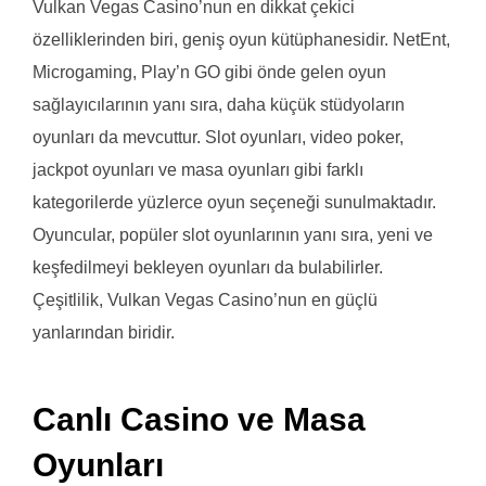
Vulkan Vegas Casino’nun en dikkat çekici
özelliklerinden biri, geniş oyun kütüphanesidir. NetEnt,
Microgaming, Play’n GO gibi önde gelen oyun
sağlayıcılarının yanı sıra, daha küçük stüdyoların
oyunları da mevcuttur. Slot oyunları, video poker,
jackpot oyunları ve masa oyunları gibi farklı
kategorilerde yüzlerce oyun seçeneği sunulmaktadır.
Oyuncular, popüler slot oyunlarının yanı sıra, yeni ve
keşfedilmeyi bekleyen oyunları da bulabilirler.
Çeşitlilik, Vulkan Vegas Casino’nun en güçlü
yanlarından biridir.
Canlı Casino ve Masa
Oyunları