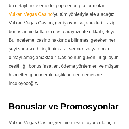
bu detaylı incelemede, popüler bir platform olan
Vulkan Vegas Casino
‘yu tüm yönleriyle ele alacağız.
Vulkan Vegas Casino, geniş oyun seçenekleri, cazip
bonusları ve kullanıcı dostu arayüzü ile dikkat çekiyor.
Bu inceleme, casino hakkında bilinmesi gereken her
şeyi sunarak, bilinçli bir karar vermenize yardımcı
olmayı amaçlamaktadır. Casino’nun güvenilirliği, oyun
çeşitliliği, bonus fırsatları, ödeme yöntemleri ve müşteri
hizmetleri gibi önemli başlıkları derinlemesine
inceleyeceğiz.
Bonuslar ve Promosyonlar
Vulkan Vegas Casino, yeni ve mevcut oyuncular için