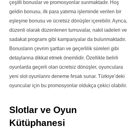
çeşitli bonuslar ve promosyonlar sunmaktadır. Hoş
geldin bonusu, ilk para yatırma işleminde verilen bir
eşleşme bonusu ve ücretsiz dönüşler içerebilir. Ayrıca,
düzenli olarak düzenlenen turnuvalar, nakit iadeleri ve
sadakat programı gibi kampanyalar da bulunmaktadır.
Bonusların çevrim şartları ve geçerlilik süreleri gibi
detaylarına dikkat etmek önemlidir. Özellikle belirli
oyunlarda geçerli olan ücretsiz dönüşler, oyunculara
yeni slot oyunlarını deneme fırsatı sunar. Türkiye’deki
oyuncular için bu promosyonlar oldukça çekici olabilir.
Slotlar ve Oyun
Kütüphanesi