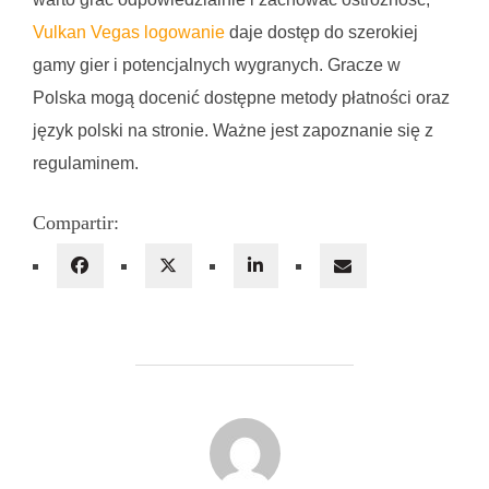
Vulkan Vegas logowanie
daje dostęp do szerokiej
gamy gier i potencjalnych wygranych. Gracze w
Polska mogą docenić dostępne metody płatności oraz
język polski na stronie. Ważne jest zapoznanie się z
regulaminem.
Compartir:
AUTOR DE LA ENTRADA