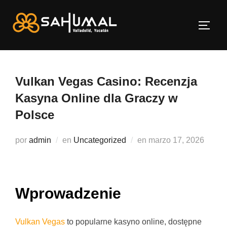
Saltar
al
ALTE
contenido
Vulkan Vegas Casino: Recenzja
Kasyna Online dla Graczy w
Polsce
Publicado
por
admin
en
Uncategorized
en
marzo 17, 2026
el
Wprowadzenie
Vulkan Vegas
to popularne kasyno online, dostępne