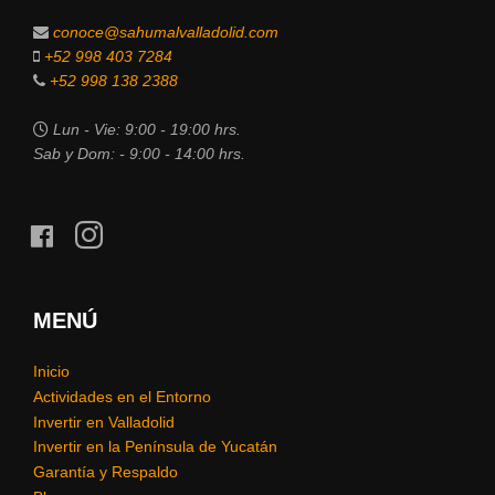
conoce@sahumalvalladolid.com
+52 998 403 7284
+52 998 138 2388
Lun - Vie: 9:00 - 19:00 hrs.
Sab y Dom: - 9:00 - 14:00 hrs.
facebook
instagram
MENÚ
Inicio
Actividades en el Entorno
Invertir en Valladolid
Invertir en la Península de Yucatán
Garantía y Respaldo