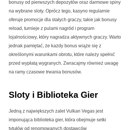
bonusy od pierwszych depozytów oraz darmowe spiny
na wybrane sloty. Oprócz tego, kasyno regularnie
oferuje promocje dla stałych graczy, takie jak bonusy
reload, turnieje z pulami nagród i program
lojalnościowy, który nagradza aktywnych graczy. Warto
jednak pamiętać, że każdy bonus wiąże się z
określonymi warunkami obrotu, które należy spełnić
przed wypłatą wygranych. Zwracajmy również uwagę
na ramy czasowe trwania bonusów.
Sloty i Biblioteka Gier
Jedną z największych zalet Vulkan Vegas jest
imponująca biblioteka gier, która obejmuje setki
tytułów od renomowanych dostawców