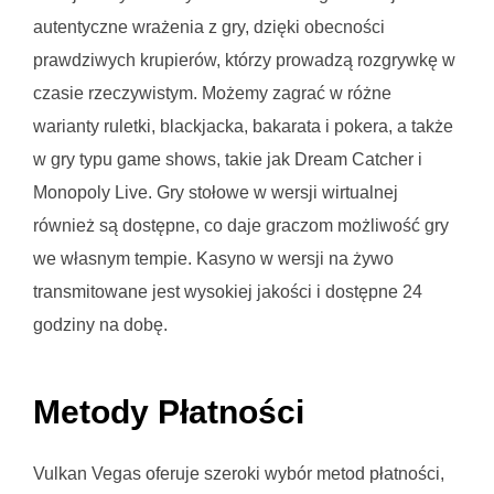
autentyczne wrażenia z gry, dzięki obecności
prawdziwych krupierów, którzy prowadzą rozgrywkę w
czasie rzeczywistym. Możemy zagrać w różne
warianty ruletki, blackjacka, bakarata i pokera, a także
w gry typu game shows, takie jak Dream Catcher i
Monopoly Live. Gry stołowe w wersji wirtualnej
również są dostępne, co daje graczom możliwość gry
we własnym tempie. Kasyno w wersji na żywo
transmitowane jest wysokiej jakości i dostępne 24
godziny na dobę.
Metody Płatności
Vulkan Vegas oferuje szeroki wybór metod płatności,