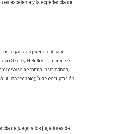
ón es excelente y la experiencia de
 Los jugadores pueden utilizar
omo Skrill y Neteller. También se
 procesarse de forma instantánea,
 utiliza tecnología de encriptación
encia de juego a los jugadores de