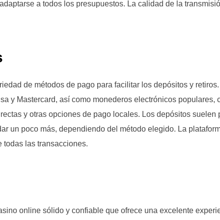
 adaptarse a todos los presupuestos. La calidad de la transmisi
s
edad de métodos de pago para facilitar los depósitos y retiros.
Visa y Mastercard, así como monederos electrónicos populares, c
irectas y otras opciones de pago locales. Los depósitos suelen
rdar un poco más, dependiendo del método elegido. La plataforma
 todas las transacciones.
ino online sólido y confiable que ofrece una excelente experi