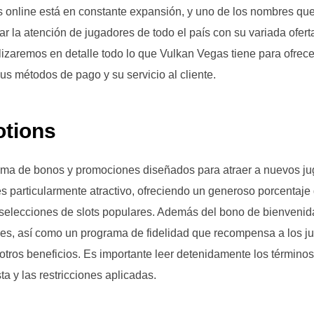
s online está en constante expansión, y uno de los nombres qu
ar la atención de jugadores de todo el país con su variada ofert
lizaremos en detalle todo lo que Vulkan Vegas tiene para ofrec
s métodos de pago y su servicio al cliente.
tions
ma de bonos y promociones diseñados para atraer a nuevos ju
s particularmente atractivo, ofreciendo un generoso porcentaje 
n selecciones de slots populares. Además del bono de bienveni
, así como un programa de fidelidad que recompensa a los j
tros beneficios. Es importante leer detenidamente los término
a y las restricciones aplicadas.