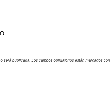
IO
no será publicada.
Los campos obligatorios están marcados co