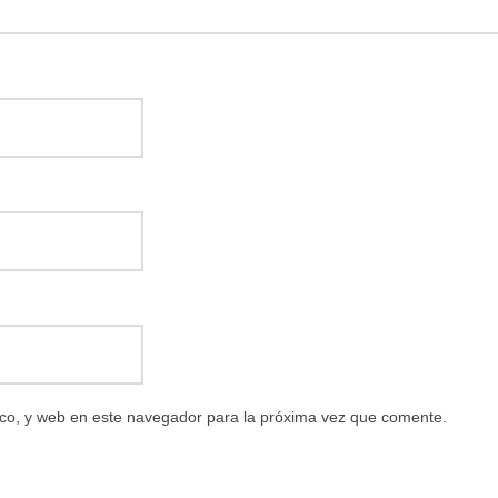
co, y web en este navegador para la próxima vez que comente.