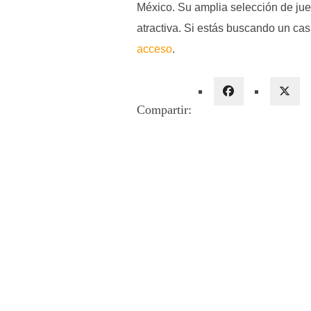
México. Su amplia selección de jue
atractiva. Si estás buscando un cas
acceso
.
Compartir: