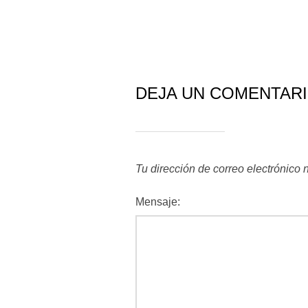
DEJA UN COMENTAR
Tu dirección de correo electrónico 
Mensaje: