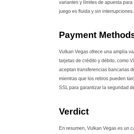
variantes y límites de apuesta para
juego es fluida y sin interrupciones.
Payment Method
Vulkan Vegas ofrece una amplia vari
tarjetas de crédito y débito, como 
aceptan transferencias bancarias d
mientras que los retiros pueden ta
SSL para garantizar la seguridad de
Verdict
En resumen, Vulkan Vegas es un cas