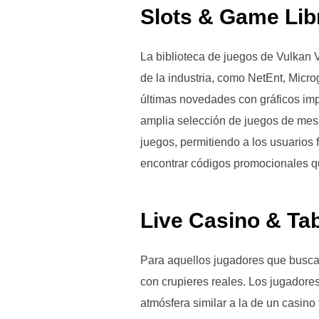
Slots & Game Lib
La biblioteca de juegos de Vulkan 
de la industria, como NetEnt, Micro
últimas novedades con gráficos im
amplia selección de juegos de mesa,
juegos, permitiendo a los usuarios f
encontrar códigos promocionales qu
Live Casino & Ta
Para aquellos jugadores que busca
con crupieres reales. Los jugadores
atmósfera similar a la de un casino 