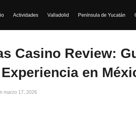
cio
Actividades
Valladolid
Península de Yucatán
as Casino Review: G
 Experiencia en Méxi
Publicado
en
marzo 17, 2026
el