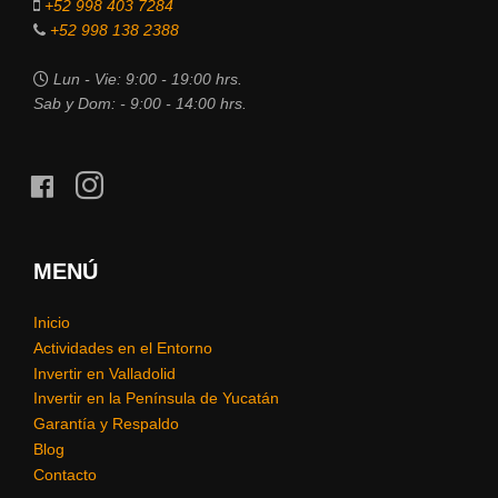
+52 998 403 7284
+52 998 138 2388
Lun - Vie: 9:00 - 19:00 hrs.
Sab y Dom: - 9:00 - 14:00 hrs.
facebook
instagram
MENÚ
Inicio
Actividades en el Entorno
Invertir en Valladolid
Invertir en la Península de Yucatán
Garantía y Respaldo
Blog
Contacto