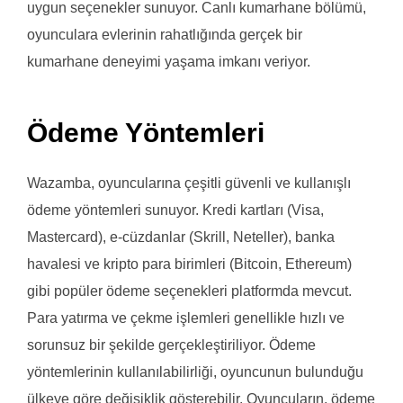
uygun seçenekler sunuyor. Canlı kumarhane bölümü,
oyunculara evlerinin rahatlığında gerçek bir
kumarhane deneyimi yaşama imkanı veriyor.
Ödeme Yöntemleri
Wazamba, oyuncularına çeşitli güvenli ve kullanışlı
ödeme yöntemleri sunuyor. Kredi kartları (Visa,
Mastercard), e-cüzdanlar (Skrill, Neteller), banka
havalesi ve kripto para birimleri (Bitcoin, Ethereum)
gibi popüler ödeme seçenekleri platformda mevcut.
Para yatırma ve çekme işlemleri genellikle hızlı ve
sorunsuz bir şekilde gerçekleştiriliyor. Ödeme
yöntemlerinin kullanılabilirliği, oyuncunun bulunduğu
ülkeye göre değişiklik gösterebilir. Oyuncuların, ödeme