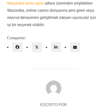
Wazamba resmi ayna
adresi üzerinden erişilebilen
Wazamba, online casino dünyasına yeni giren veya
mevcut deneyimini geliştirmek isteyen oyuncular için
iyi bir seçenek olabilir.
Compartir:
AUTOR DE LA ENTRADA
ESCRITO POR