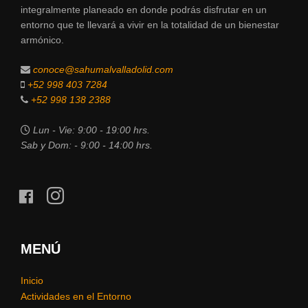
integralmente planeado en donde podrás disfrutar en un
entorno que te llevará a vivir en la totalidad de un bienestar
armónico.
conoce@sahumalvalladolid.com
+52 998 403 7284
+52 998 138 2388
Lun - Vie: 9:00 - 19:00 hrs.
Sab y Dom: - 9:00 - 14:00 hrs.
facebook
instagram
MENÚ
Inicio
Actividades en el Entorno