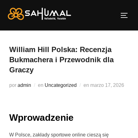
Saltar
al
ALTE
contenido
William Hill Polska: Recenzja
Bukmachera i Przewodnik dla
Graczy
Publicado
por
admin
en
Uncategorized
en
marzo 17, 2026
el
Wprowadzenie
W Polsce, zakłady sportowe online cieszą się