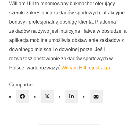
William Hill to renomowany bukmacher oferujący
szeroki zakres opcji zakładów sportowych, atrakcyjne
bonusy i profesjonalną obsługę klienta. Platforma
zakładów na żywo jest intuicyjna i łatwa w obsłudze, a
aplikacja mobilna umożliwia obstawianie zakładów z
dowolnego miejsca i o dowolnej porze. Jeśli
rozważasz obstawianie zakładów sportowych w
Polsce, warto rozważyć
William Hill rejestracja
.
Compartir: