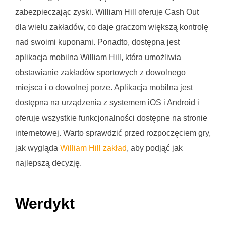
zabezpieczając zyski. William Hill oferuje Cash Out
dla wielu zakładów, co daje graczom większą kontrolę
nad swoimi kuponami. Ponadto, dostępna jest
aplikacja mobilna William Hill, która umożliwia
obstawianie zakładów sportowych z dowolnego
miejsca i o dowolnej porze. Aplikacja mobilna jest
dostępna na urządzenia z systemem iOS i Android i
oferuje wszystkie funkcjonalności dostępne na stronie
internetowej. Warto sprawdzić przed rozpoczęciem gry,
jak wygląda
William Hill zakład
, aby podjąć jak
najlepszą decyzję.
Werdykt