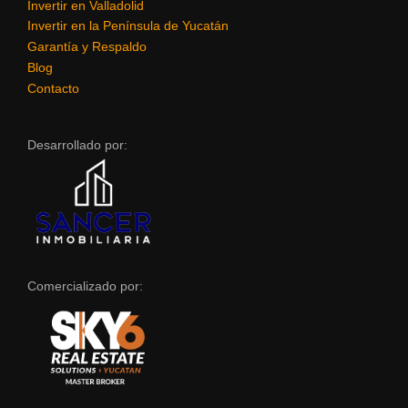
Invertir en Valladolid
Invertir en la Península de Yucatán
Garantía y Respaldo
Blog
Contacto
Desarrollado por:
Comercializado por: