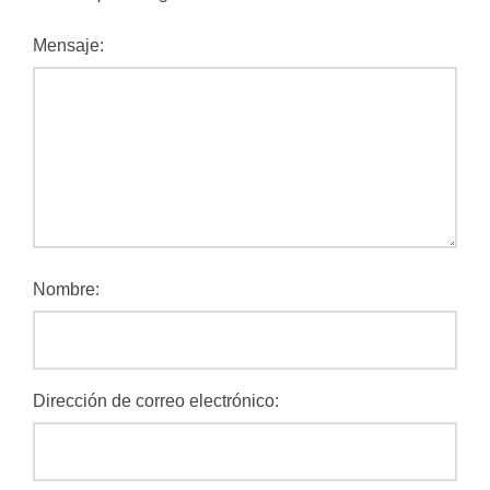
Mensaje:
Nombre:
Dirección de correo electrónico: