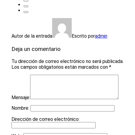
Autor de la entrada
Escrito por
admin
Deja un comentario
Tu dirección de correo electrónico no será publicada.
Los campos obligatorios están marcados con
*
Mensaje:
Nombre:
Dirección de correo electrónico: