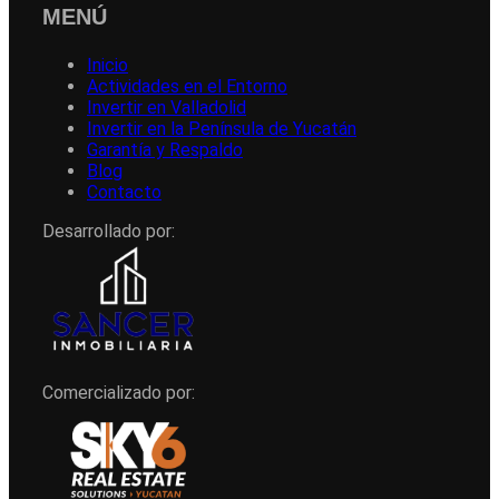
MENÚ
Inicio
Actividades en el Entorno
Invertir en Valladolid
Invertir en la Península de Yucatán
Garantía y Respaldo
Blog
Contacto
Desarrollado por:
Comercializado por: