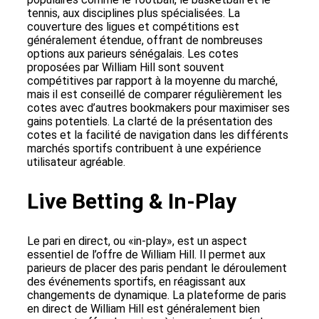
tennis, aux disciplines plus spécialisées. La
couverture des ligues et compétitions est
généralement étendue, offrant de nombreuses
options aux parieurs sénégalais. Les cotes
proposées par William Hill sont souvent
compétitives par rapport à la moyenne du marché,
mais il est conseillé de comparer régulièrement les
cotes avec d’autres bookmakers pour maximiser ses
gains potentiels. La clarté de la présentation des
cotes et la facilité de navigation dans les différents
marchés sportifs contribuent à une expérience
utilisateur agréable.
Live Betting & In-Play
Le pari en direct, ou «in-play», est un aspect
essentiel de l’offre de William Hill. Il permet aux
parieurs de placer des paris pendant le déroulement
des événements sportifs, en réagissant aux
changements de dynamique. La plateforme de paris
en direct de William Hill est généralement bien