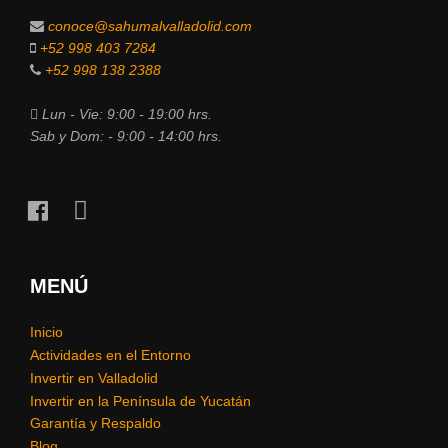
conoce@sahumalvalladolid.com
+52 998 403 7284
+52 998 138 2388
Lun - Vie: 9:00 - 19:00 hrs.
Sab y Dom: - 9:00 - 14:00 hrs.
facebook
instagram
MENÚ
Inicio
Actividades en el Entorno
Invertir en Valladolid
Invertir en la Península de Yucatán
Garantía y Respaldo
Blog