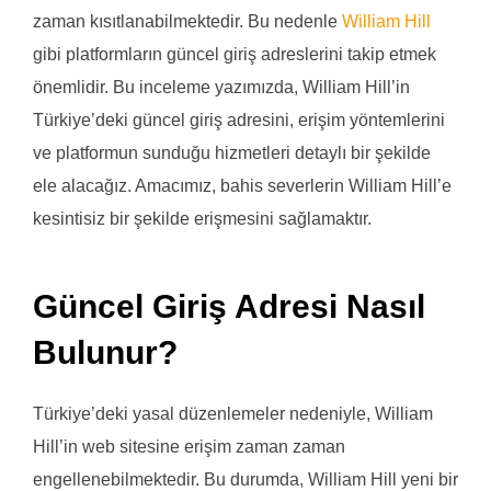
zaman kısıtlanabilmektedir. Bu nedenle
William Hill
gibi platformların güncel giriş adreslerini takip etmek
önemlidir. Bu inceleme yazımızda, William Hill’in
Türkiye’deki güncel giriş adresini, erişim yöntemlerini
ve platformun sunduğu hizmetleri detaylı bir şekilde
ele alacağız. Amacımız, bahis severlerin William Hill’e
kesintisiz bir şekilde erişmesini sağlamaktır.
Güncel Giriş Adresi Nasıl
Bulunur?
Türkiye’deki yasal düzenlemeler nedeniyle, William
Hill’in web sitesine erişim zaman zaman
engellenebilmektedir. Bu durumda, William Hill yeni bir