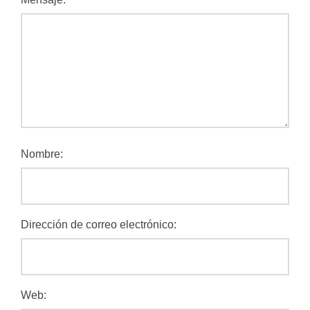
Nombre:
Dirección de correo electrónico:
Web: