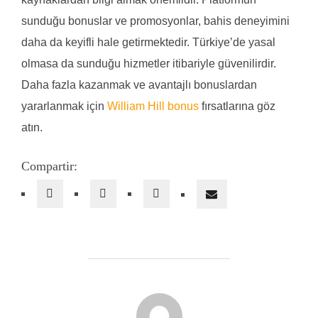
sunduğu bonuslar ve promosyonlar, bahis deneyimini
daha da keyifli hale getirmektedir. Türkiye’de yasal
olmasa da sunduğu hizmetler itibariyle güvenilirdir.
Daha fazla kazanmak ve avantajlı bonuslardan
yararlanmak için
William Hill bonus
fırsatlarına göz
atın.
Compartir:
AUTOR DE LA ENTRADA