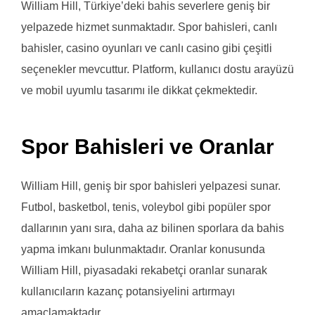
William Hill, Türkiye’deki bahis severlere geniş bir
yelpazede hizmet sunmaktadır. Spor bahisleri, canlı
bahisler, casino oyunları ve canlı casino gibi çeşitli
seçenekler mevcuttur. Platform, kullanıcı dostu arayüzü
ve mobil uyumlu tasarımı ile dikkat çekmektedir.
Spor Bahisleri ve Oranlar
William Hill, geniş bir spor bahisleri yelpazesi sunar.
Futbol, basketbol, tenis, voleybol gibi popüler spor
dallarının yanı sıra, daha az bilinen sporlara da bahis
yapma imkanı bulunmaktadır. Oranlar konusunda
William Hill, piyasadaki rekabetçi oranlar sunarak
kullanıcıların kazanç potansiyelini artırmayı
amaçlamaktadır.