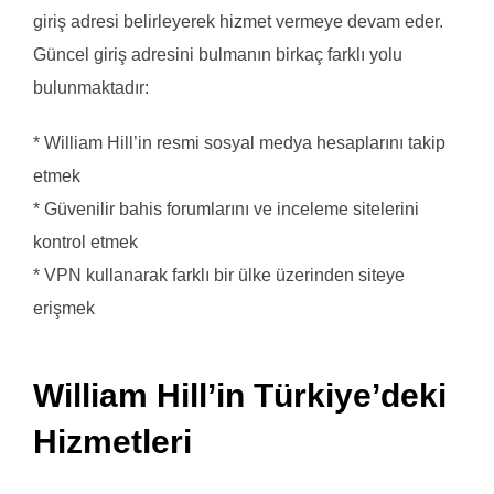
giriş adresi belirleyerek hizmet vermeye devam eder.
Güncel giriş adresini bulmanın birkaç farklı yolu
bulunmaktadır:
* William Hill’in resmi sosyal medya hesaplarını takip
etmek
* Güvenilir bahis forumlarını ve inceleme sitelerini
kontrol etmek
* VPN kullanarak farklı bir ülke üzerinden siteye
erişmek
William Hill’in Türkiye’deki
Hizmetleri