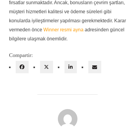
fırsatlar sunmaktadır. Ancak, bonusların çevrim şartları,
müşteri hizmetleri kalitesi ve ödeme süreleri gibi
konularda iyileştirmeler yapılması gerekmektedir. Karar
vermeden önce
Winner resmi ayna
adresinden güncel
bilgilere ulaşmak önemlidir.
Compartir:
AUTOR DE LA ENTRADA