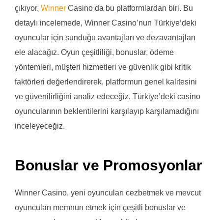
çıkıyor.
Winner
Casino da bu platformlardan biri. Bu
detaylı incelemede, Winner Casino’nun Türkiye’deki
oyuncular için sunduğu avantajları ve dezavantajları
ele alacağız. Oyun çeşitliliği, bonuslar, ödeme
yöntemleri, müşteri hizmetleri ve güvenlik gibi kritik
faktörleri değerlendirerek, platformun genel kalitesini
ve güvenilirliğini analiz edeceğiz. Türkiye’deki casino
oyuncularının beklentilerini karşılayıp karşılamadığını
inceleyeceğiz.
Bonuslar ve Promosyonlar
Winner Casino, yeni oyuncuları cezbetmek ve mevcut
oyuncuları memnun etmek için çeşitli bonuslar ve