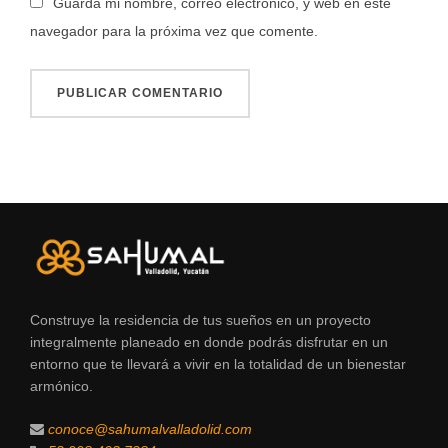
Guarda mi nombre, correo electrónico, y web en este
navegador para la próxima vez que comente.
Construye la residencia de tus sueños en un proyecto
integralmente planeado en donde podrás disfrutar en un
entorno que te llevará a vivir en la totalidad de un bienestar
armónico.
conoce@sahumalvalladolid.com