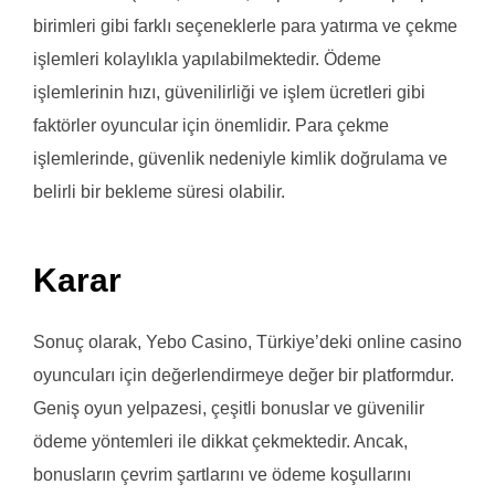
birimleri gibi farklı seçeneklerle para yatırma ve çekme
işlemleri kolaylıkla yapılabilmektedir. Ödeme
işlemlerinin hızı, güvenilirliği ve işlem ücretleri gibi
faktörler oyuncular için önemlidir. Para çekme
işlemlerinde, güvenlik nedeniyle kimlik doğrulama ve
belirli bir bekleme süresi olabilir.
Karar
Sonuç olarak, Yebo Casino, Türkiye’deki online casino
oyuncuları için değerlendirmeye değer bir platformdur.
Geniş oyun yelpazesi, çeşitli bonuslar ve güvenilir
ödeme yöntemleri ile dikkat çekmektedir. Ancak,
bonusların çevrim şartlarını ve ödeme koşullarını