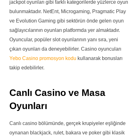
jackpot oyunları gibi farklı kategorilerde yüzlerce oyun
bulunmaktadır. NetEnt, Microgaming, Pragmatic Play
ve Evolution Gaming gibi sektörün önde gelen oyun
sağlayıcılarının oyunları platformda yer almaktadır.
Oyuncular, popüler slot oyunlarının yanı sıra, yeni
çıkan oyunları da deneyebilirler. Casino oyuncuları
Yebo Casino promosyon kodu
kullanarak bonusları
takip edebilirler.
Canlı Casino ve Masa
Oyunları
Canlı casino bölümünde, gerçek krupiyeler eşliğinde
oynanan blackjack, rulet, bakara ve poker gibi klasik