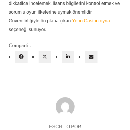
dikkatlice incelemek, lisans bilgilerini kontrol etmek ve
sorumlu oyun ilkelerine uymak önemlidir.
Güvenilirliğiyle ön plana çıkan
Yebo Casino oyna
seçeneği sunuyor.
Compartir:
AUTOR DE LA ENTRADA
ESCRITO POR