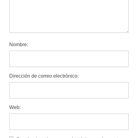
Nombre:
Dirección de correo electrónico:
Web: