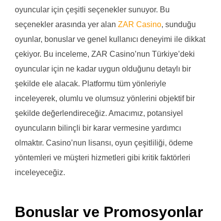
oyuncular için çeşitli seçenekler sunuyor. Bu
seçenekler arasında yer alan
ZAR Casino
, sunduğu
oyunlar, bonuslar ve genel kullanıcı deneyimi ile dikkat
çekiyor. Bu inceleme, ZAR Casino’nun Türkiye’deki
oyuncular için ne kadar uygun olduğunu detaylı bir
şekilde ele alacak. Platformu tüm yönleriyle
inceleyerek, olumlu ve olumsuz yönlerini objektif bir
şekilde değerlendireceğiz. Amacımız, potansiyel
oyuncuların bilinçli bir karar vermesine yardımcı
olmaktır. Casino’nun lisansı, oyun çeşitliliği, ödeme
yöntemleri ve müşteri hizmetleri gibi kritik faktörleri
inceleyeceğiz.
Bonuslar ve Promosyonlar