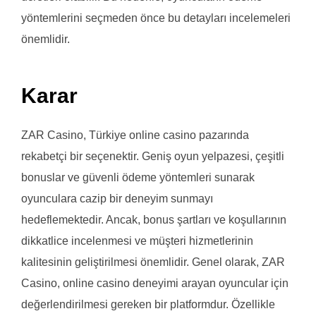
yöntemlerini seçmeden önce bu detayları incelemeleri
önemlidir.
Karar
ZAR Casino, Türkiye online casino pazarında
rekabetçi bir seçenektir. Geniş oyun yelpazesi, çeşitli
bonuslar ve güvenli ödeme yöntemleri sunarak
oyunculara cazip bir deneyim sunmayı
hedeflemektedir. Ancak, bonus şartları ve koşullarının
dikkatlice incelenmesi ve müşteri hizmetlerinin
kalitesinin geliştirilmesi önemlidir. Genel olarak, ZAR
Casino, online casino deneyimi arayan oyuncular için
değerlendirilmesi gereken bir platformdur. Özellikle