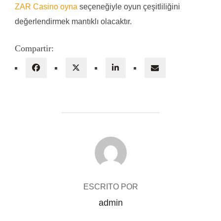
ZAR Casino oyna
seçeneğiyle oyun çeşitliliğini
değerlendirmek mantıklı olacaktır.
Compartir:
AUTOR DE LA ENTRADA
ESCRITO POR
admin