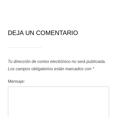
DEJA UN COMENTARIO
Tu dirección de correo electrónico no será publicada.
Los campos obligatorios están marcados con
*
Mensaje: