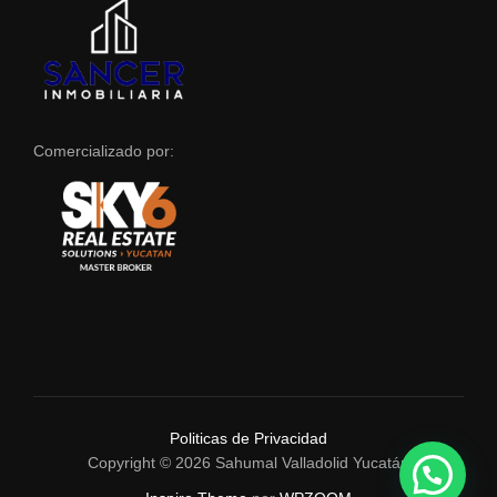
Comercializado por:
Politicas de Privacidad
Copyright © 2026 Sahumal Valladolid Yucatán